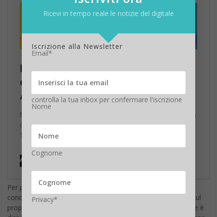
Ricevi in tempo reale le notizie del digitale
Iscrizione alla Newsletter
Email*
controlla la tua inbox per confermare l'iscrizione
Nome
Cognome
Per poter ricevere
notifiche sulle offerte Amazon
, è
condizione necessaria scaricare e installare l’
app Amazon
sul
Privacy*
proprio smartphone qualora non la si abbia già (l’app ufficiale è