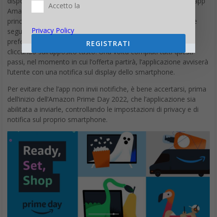
disponibile sugli store Apple e Google). Una volta ottenuta l’app
Accetto la
Amazon, per attivare le notifiche basta andare sul menu
principale e scegliere Notifiche, attivare l’opzione Offerte che
Privacy Policy
segui o in Lista d’attesa. A questo punto, si cerca l’offerta
preferita e la si segue oppure ci si mette in lista d’attesa,
REGISTRATI
cliccando sull’apposito tasto. Una volta compiuti tutti questi
passi, nel momento in cui l’offerta partirà, l’applicazione avviserà
l’utente con una notifica sul display dello smartphone.
Per evitare che l’app non invii notifiche, è bene accertarsi, prima
dell’inizio dell’Amazon Prime Day 2022, che l’applicazione sia
abilitata a inviarle, controllando le impostazioni di privacy e di
notifica sul proprio smartphone.