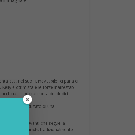
 a immaginare.
alista, nel suo “L’inevitabile” ci parla di
Kelly è ottimista e le forze inarrestabili
china. Il libro racconta dei dodici
ere visti come risultato di una
proiettato in avanti che segue la
ologia degli Amish
, tradizionalmente