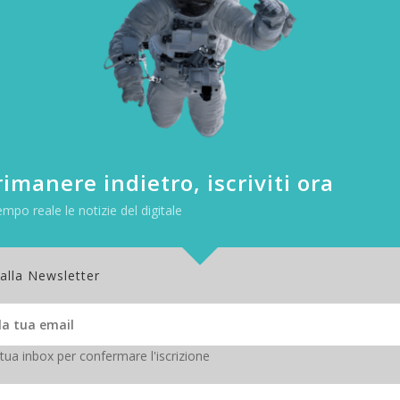
cnologici e di sicuro non per partito preso.
, le fresatrici azionate da pc, i pannelli solari e le colture geneticame
tecnologia se rispetta le idee della c
ontato di come gli smartphone stiano diventando parte della vita qu
ura la carta di credito.
imanere indietro, iscriviti ora
l presupposto è quello di non volere o di non avere bisogno de
ò essere adottata.
empo reale le notizie del digitale
 mentre noi tendiamo a dire di sì a qualsiasi novità” sostiene Kelly.
ché i vantaggi superano gli svantaggi. Ma a casa no.
dizi su valori e stili di vita. Ma possiamo domandarci se e cosa poss
 alla Newsletter
gia
 tua inbox per confermare l'iscrizione
ndo iperconnesso sembra molto difficile.
nde. A quanti social siete iscritti e quali usate veramente?
Quante app