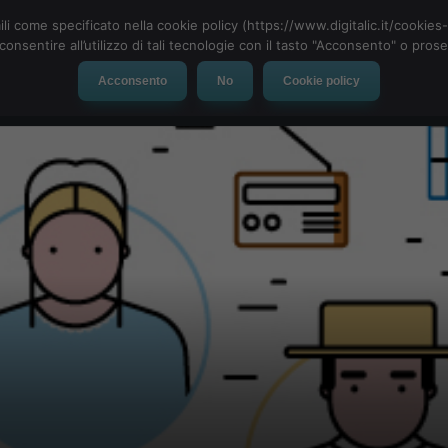
ili come specificato nella cookie policy (https://www.digitalic.it/cookie
cconsentire all’utilizzo di tali tecnologie con il tasto "Acconsento" o pro
Acconsento
No
Cookie policy
evice
Social Network
App
Automotive
Tech-News