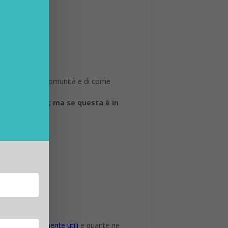
nte modificate.
omunità
otidiana delle comunità e di come
lla tecnologia; ma se questa è in
iamo imparare.
 vi sono realmente utili
e quante ne