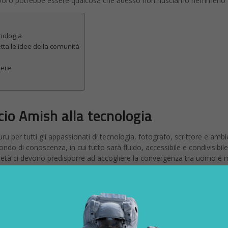
o lavoro potrebbe essere qualcosa che adesso non riusciamo nemmeno
cnologia
etta le idee della comunità
iere
ccio Amish alla tecnologia
u per tutti gli appassionati di tecnologia, fotografo, scrittore e ambient
o di conoscenza, in cui tutto sarà fluido, accessibile e condivisibile. 
età ci devono predisporre ad accogliere la convergenza tra uomo e mac
 futuro ed è una lettura consigliabile perché l’autore sa di cosa parla.
stra vita, dalla realtà virtuale all’intelligenza artificiale, possono ess
 può essere indirizzata positivamente.
o e come la tecnologia può offrirci grandi benefici. Un libro dunque 
nologia” in cu
i Kelly provava ad analizzare l’approccio alla tecn