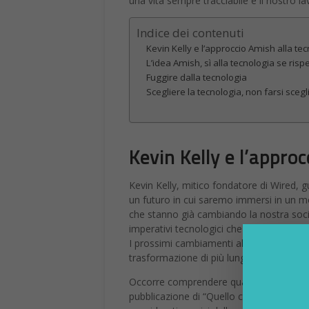
una vita sempre tracciabile e il nostr
Indice dei contenuti
Kevin Kelly e l’approccio Amish alla te
L’idea Amish, sì alla tecnologia se risp
Fuggire dalla tecnologia
Scegliere la tecnologia, non farsi scegl
Kevin Kelly e l’appro
Kevin Kelly, mitico fondatore di Wired, gur
un futuro in cui saremo immersi in un mond
che stanno già cambiando la nostra soci
imperativi tecnologici che danno forma al
I prossimi cambiamenti all’interno della no
trasformazione di più lungo periodo che
Occorre comprendere quanto sta accadend
pubblicazione di “Quello che vuole la tec