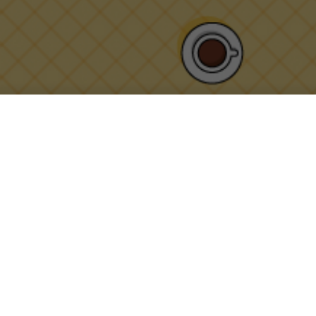
Play Copy: in a
workshop sul c