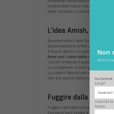
considerati nemici della modernità.
Sembrerebbe invece che
non siano a-te
Nelle comunità ci sono le radio a batteria
L’idea Amish, sì alla 
Recentemente il New York Times ha racc
alcune panetterie Amish accettino addiritt
Non r
A essere diverso è il punto di partenza:
i
linea con i valori della comunità pu
Ricevi in t
“La loro tendenza è quella di dire di no….
Lo smartphone va bene per il lavoro, per
La scelta è fatta in base ai valori.
Non è in questa rubrica che si danno giu
Iscrizione
Email*
Fuggire dalla tecnolo
controlla la
Nome
Fuggire o prendersi una pausa da un mo
Possiamo però iniziare a farci delle doma