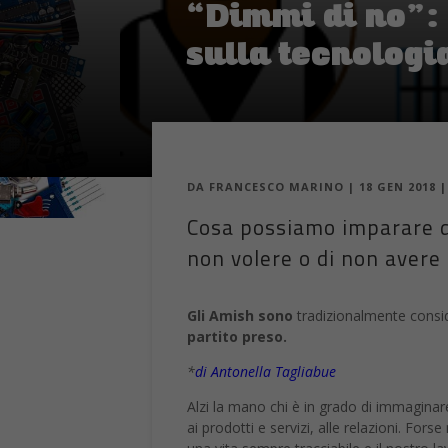
“Dimmi di no”:
sulla tecnologi
DA
FRANCESCO MARINO
|
18 GEN 2018
Cosa possiamo imparare da
non volere o di non avere
Gli Amish sono
tradizionalmente consid
partito preso.
*
di Antonella Tagliabue
Alzi la mano chi è in grado di immaginar
ai prodotti e servizi, alle relazioni. F