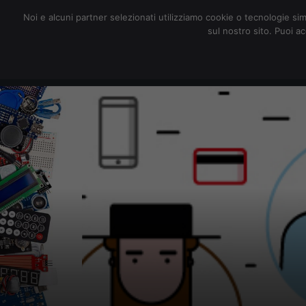
redazione@digitalic.it
Noi e alcuni partner selezionati utilizziamo cookie o tecnologie sim
sul nostro sito. Puoi a
Hardware & Software
D