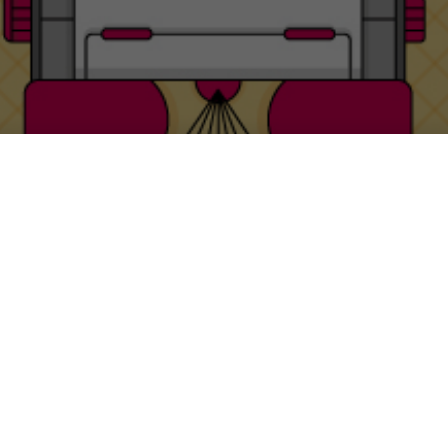
rrivo la 2° edizione del co
opywriting