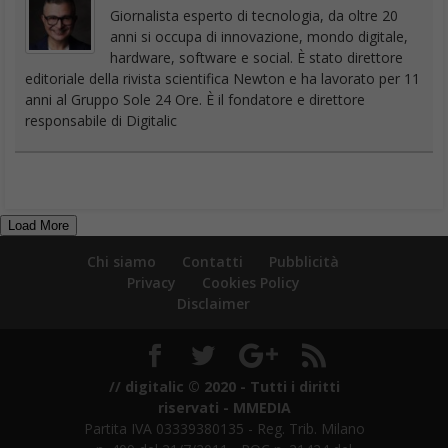
Giornalista esperto di tecnologia, da oltre 20
anni si occupa di innovazione, mondo digitale,
hardware, software e social. È stato direttore
editoriale della rivista scientifica Newton e ha lavorato per 11
anni al Gruppo Sole 24 Ore. È il fondatore e direttore
responsabile di Digitalic
Load More
Chi siamo
Contatti
Pubblicità
Privacy
Cookies Policy
Disclaimer
// digitalic © 2020 - Tutti i diritti
riservati - MMEDIA
Partita IVA 03339380135 - Reg. Trib. Milano