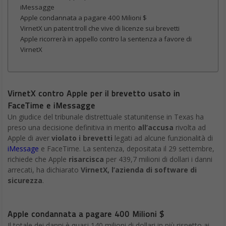
iMessagge
Apple condannata a pagare 400 Milioni $
VirnetX un patent troll che vive di licenze sui brevetti
Apple ricorrerà in appello contro la sentenza a favore di
VirnetX
VirnetX contro Apple per il brevetto usato in
FaceTime e iMessagge
Un giudice del tribunale distrettuale statunitense in Texas ha
preso una decisione definitiva in merito
all’accusa
rivolta ad
Apple di aver
violato i brevetti
legati ad alcune funzionalità di
iMessage
e FaceTime. La sentenza, depositata il 29 settembre,
richiede che Apple
risarcisca
per 439,7 milioni di dollari i danni
arrecati, ha dichiarato
VirnetX, l’azienda di software di
sicurezza
.
Apple condannata a pagare 400 Milioni $
Il totale dei danni è quasi 140 milioni di dollari in più rispetto ai