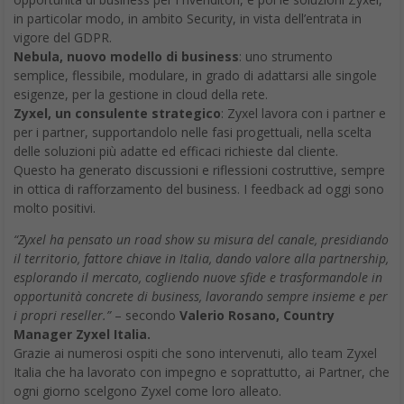
in particolar modo, in ambito Security, in vista dell’entrata in
vigore del GDPR.
Nebula, nuovo modello di business
: uno strumento
semplice, flessibile, modulare, in grado di adattarsi alle singole
esigenze, per la gestione in cloud della rete.
Zyxel, un consulente strategico
: Zyxel lavora con i partner e
per i partner, supportandolo nelle fasi progettuali, nella scelta
delle soluzioni più adatte ed efficaci richieste dal cliente.
Questo ha generato discussioni e riflessioni costruttive, sempre
in ottica di rafforzamento del business. I feedback ad oggi sono
molto positivi.
“Zyxel ha pensato un road show su misura del canale, presidiando
il territorio, fattore chiave in Italia, dando valore alla partnership,
esplorando il mercato, cogliendo nuove sfide e trasformandole in
opportunità concrete di business, lavorando sempre insieme e per
i propri reseller.”
– secondo
Valerio Rosano, Country
Manager Zyxel Italia.
Grazie ai numerosi ospiti che sono intervenuti, allo team Zyxel
Italia che ha lavorato con impegno e soprattutto, ai Partner, che
ogni giorno scelgono Zyxel come loro alleato.