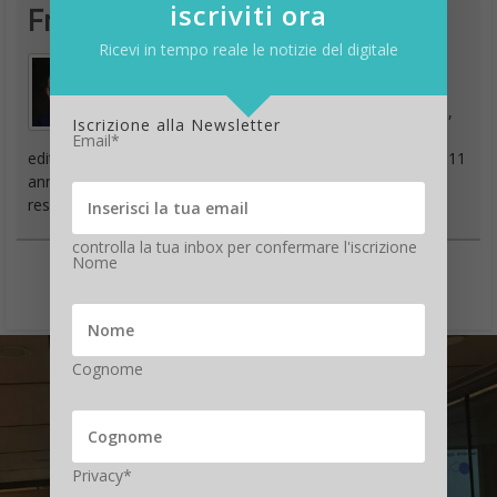
iscriviti ora
Francesco Marino
Ricevi in tempo reale le notizie del digitale
Giornalista esperto di tecnologia, da oltre 20
anni si occupa di innovazione, mondo digitale,
Iscrizione alla Newsletter
hardware, software e social. È stato direttore
Email*
editoriale della rivista scientifica Newton e ha lavorato per 11
anni al Gruppo Sole 24 Ore. È il fondatore e direttore
responsabile di Digitalic
controlla la tua inbox per confermare l'iscrizione
Nome
Cognome
Privacy*