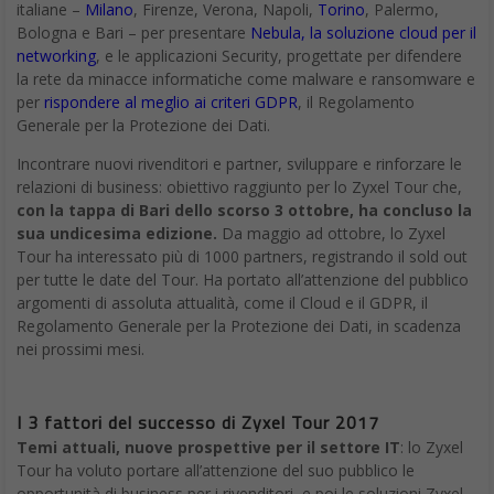
italiane –
Milano
, Firenze, Verona, Napoli,
Torino
, Palermo,
Bologna e Bari – per presentare
Nebula, la soluzione cloud per il
networking
, e le applicazioni Security, progettate per difendere
la rete da minacce informatiche come malware e ransomware e
per
rispondere al meglio ai criteri GDPR
, il Regolamento
Generale per la Protezione dei Dati.
Incontrare nuovi rivenditori e partner, sviluppare e rinforzare le
relazioni di business: obiettivo raggiunto per lo Zyxel Tour che,
con la tappa di Bari dello scorso 3 ottobre, ha concluso la
sua undicesima edizione.
Da maggio ad ottobre, lo Zyxel
Tour ha interessato più di 1000 partners, registrando il sold out
per tutte le date del Tour. Ha portato all’attenzione del pubblico
argomenti di assoluta attualità, come il Cloud e il GDPR, il
Regolamento Generale per la Protezione dei Dati, in scadenza
nei prossimi mesi.
I 3 fattori del successo di Zyxel Tour 2017
Temi attuali, nuove prospettive per il settore IT
: lo Zyxel
Tour ha voluto portare all’attenzione del suo pubblico le
opportunità di business per i rivenditori, e poi le soluzioni Zyxel,