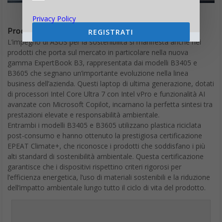
Privacy Policy
Prodotti e pratiche: l’eco-innovazione tangibile
REGISTRATI
L’impegno di ASUS per la sostenibilità si manifesta anche nei
prodotti che porta sul mercato in particolare nella nuova
gamma ExpertBook B3, rappresentata dai modelli B3405 e
B3605 che segnano un’importante evoluzione nella linea
business dell’azienda. Questi laptop di ultima generazione, dotati
di processori Intel Core Ultra 7 con Intel vPro e funzionalità AI
avanzate con Microsoft Copilot, incarnano la perfetta sintesi tra
prestazioni elevate e responsabilità ambientale.
Entrambi i modelli B3405 e B3605 utilizzano plastica riciclata
post-consumo e hanno ottenuto la prestigiosa certificazione
EPEAT Climate+, che riconosce i prodotti che soddisfano i più
alti standard di sostenibilità ambientale. Questa certificazione
garantisce che i dispositivi rispettino criteri rigorosi per
l’efficienza energetica, l’uso di materiali sostenibili e la riduzione
dell’impatto ambientale lungo tutto il ciclo di vita del prodotto.