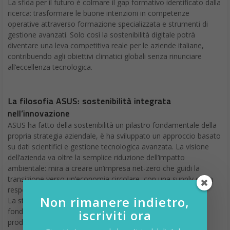
La sfida per il futuro è colmare il gap formativo identificato dalla
ricerca: trasformare le buone intenzioni in competenze
operative attraverso formazione specializzata e strumenti di
gestione avanzati. Solo così la sostenibilità digitale potrà
diventare una leva competitiva reale per le aziende italiane,
contribuendo agli obiettivi climatici globali senza rinunciare
all’eccellenza tecnologica.
La filosofia ASUS: sostenibilità integrata
nell’innovazione
ASUS ha fatto della sostenibilità un pilastro fondamentale della
propria strategia aziendale, è ha sviluppato un approccio basato
su dati scientifici e gestione tecnologica avanzata. La visione
dell’azienda va oltre la semplice riduzione dell’impatto
ambientale: mira a creare un’impresa net-zero che guidi la
transizione verso un’economia circolare, con una supply chain
responsabile che genera valore condiviso.
Non rimanere indietro,
La strategia ESG di ASUS si articola su cinque pilastri
fondamentali: governance sostenibile, azione climatica,
iscriviti ora
produzione responsabile, trasformazione digitale e gestione