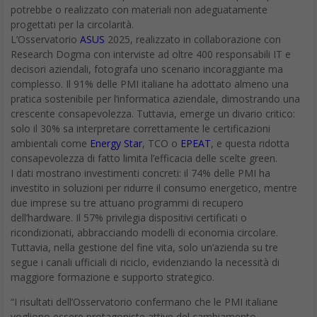
potrebbe o realizzato con materiali non adeguatamente
progettati per la circolarità.
L’Osservatorio
ASUS
2025, realizzato in collaborazione con
Research Dogma con interviste ad oltre 400 responsabili IT e
decisori aziendali, fotografa uno scenario incoraggiante ma
complesso. Il 91% delle PMI italiane ha adottato almeno una
pratica sostenibile per l’informatica aziendale, dimostrando una
crescente consapevolezza. Tuttavia, emerge un divario critico:
solo il 30% sa interpretare correttamente le certificazioni
ambientali come
Energy Star
, TCO o
EPEAT
, e questa ridotta
consapevolezza di fatto limita l’efficacia delle scelte green.
I dati mostrano investimenti concreti: il 74% delle PMI ha
investito in soluzioni per ridurre il consumo energetico, mentre
due imprese su tre attuano programmi di recupero
dell’hardware. Il 57% privilegia dispositivi certificati o
ricondizionati, abbracciando modelli di economia circolare.
Tuttavia, nella gestione del fine vita, solo un’azienda su tre
segue i canali ufficiali di riciclo, evidenziando la necessità di
maggiore formazione e supporto strategico.
“I risultati dell’Osservatorio confermano che le PMI italiane
vogliono essere protagoniste attive del cambiamento