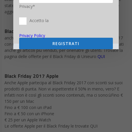
state cercando le offerte migliori per il Black Friday conviene
Privacy*
aggiornare spesso
la pagina Amazon dedicata
Accetto la
Black Friday 2017 Unieuro
Privacy Policy
anche Unieuro si è lanciata decisamente nel Black Friday 2017
REGISTRATI
con una pagina dedicata ricca di offerte, dove vengono indicati
anche gli articoli più venduti, per orienatre gli utenti. Trovate la
pagina delle offerte per il Black Friday di Unieuro
QUI
Black Friday 2017 Apple
Anche Apple partecipa al Black Friday 2017 con sconti sui suoi
prodotti di punta. Non vi aspetterete il 50% in meno, vero? E
infatti non è così gli sconti sono contenuti, ma ci sono:ùFino €
150 per un Mac
Fino a € 100 con un iPad
Fino a € 50 con un iPhone
€ 25 per un Apple Watch
Le offerte Apple per il Black Friday le trovate QUI