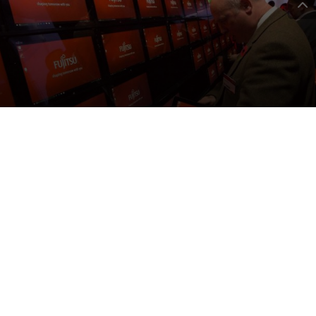
Fujitsu entra nei
Guinness World Records
DA
FRANCESCO MARINO
|
21 NOV 2017
|
TECH-NEWS
|
Fujitsu è nei Guinness World Records : in scena il più
grande mosaico animato di tablet computer, frutto
della co-creation con i propri clienti
Nel corso dell’ultimo Fujitsu Forum di Monaco, più di 60 clienti