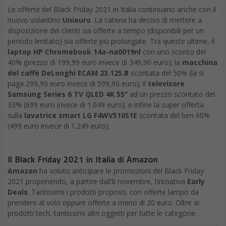
Le offerte del Black Friday 2021 in Italia continuano anche con il
nuovo volantino
Unieuro
. La catena ha deciso di mettere a
disposizione dei clienti sia offerte a tempo (disponibili per un
periodo limitato) sia offerte più prolungate. Tra queste ultime, il
laptop HP Chromebook 14a-na0019nl
con uno sconto del
40% (prezzo di 199,99 euro invece di 349,90 euro); la
macchina
del caffè DeLonghi ECAM 23.125.B
scontata del 50% (la si
paga 299,90 euro invece di 599,90 euro); il
televisore
Samsung Series 6 TV QLED 4K 55”
ad un prezzo scontato del
33% (699 euro invece di 1.049 euro); e infine la super offerta
sulla
lavatrice smart LG F4WV510S1E
scontata del ben 60%
(499 euro invece di 1.249 euro).
Il Black Friday 2021 in Italia di Amazon
Amazon
ha voluto anticipare le promozioni del Black Friday
2021 proponendo, a partire dall’8 novembre, l’iniziativa
Early
Deals
. Tantissimi i prodotti proposti, con offerte lampo da
prendere al volo oppure offerte a meno di 20 euro. Oltre ai
prodotti tech, tantissimi altri oggetti per tutte le categorie.