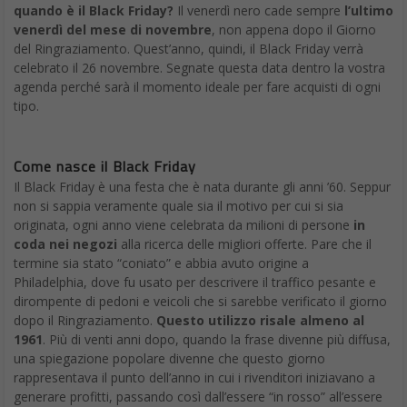
quando è il Black Friday?
Il venerdì nero cade sempre
l’ultimo
venerdì del mese di novembre
, non appena dopo il Giorno
del Ringraziamento. Quest’anno, quindi, il Black Friday verrà
celebrato il 26 novembre. Segnate questa data dentro la vostra
agenda perché sarà il momento ideale per fare acquisti di ogni
tipo.
Come nasce il Black Friday
Il Black Friday è una festa che è nata durante gli anni ’60. Seppur
non si sappia veramente quale sia il motivo per cui si sia
originata, ogni anno viene celebrata da milioni di persone
in
coda nei negozi
alla ricerca delle migliori offerte. Pare che il
termine sia stato “coniato” e abbia avuto origine a
Philadelphia, dove fu usato per descrivere il traffico pesante e
dirompente di pedoni e veicoli che si sarebbe verificato il giorno
dopo il Ringraziamento.
Questo utilizzo risale almeno al
1961
. Più di venti anni dopo, quando la frase divenne più diffusa,
una spiegazione popolare divenne che questo giorno
rappresentava il punto dell’anno in cui i rivenditori iniziavano a
generare profitti, passando così dall’essere “in rosso” all’essere