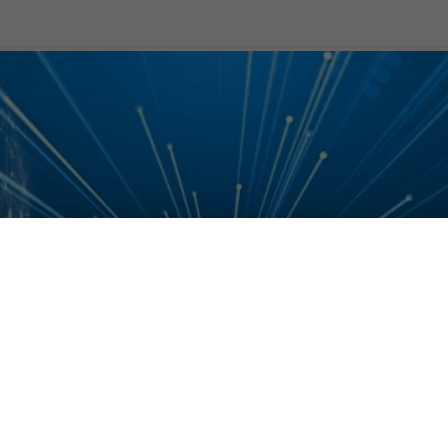
obile: + 42% rispetto a un a
nerà la rete