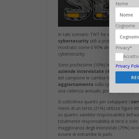
Nome
Cognome
In tale scenario TWT ha voluto indagare
cybersecurity
utili a proteggersi dalle
mostrato come il 90% delle imprese itali
Privacy*
cybersecurity.
Accetto
Sono pochissime (10%) le aziende che 
Privacy Poli
aziende intervistate (48%, ma 52% 
RE
del campione le cambia trimestralmente
aggiornamento
sulla cybersecurity ri
una cadenza annuale, proprio per responsa
Si sottolinea quanto per sviluppare i
serv
meno di un terzo (31%) utilizza figure int
su quanto sarebbe responsabilità dell’azi
totalmente responsabilità di terzi e sol
maggioranza degli intervistati (79%) occ
essere di entrambe le parti.