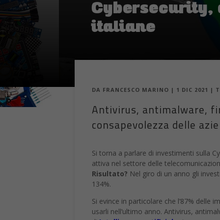
Cybersecurity,
italiane
DA
FRANCESCO MARINO
|
1 DIC 2021
|
T
Antivirus, antimalware, fir
consapevolezza delle azien
Si torna a parlare di investimenti sulla 
attiva nel settore delle telecomunicazion
Risultato?
Nel giro di un anno gli inves
134%.
Si evince in particolare che l’87% delle im
usarli nell’ultimo anno. Antivirus, antima