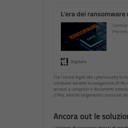
Tra i servizi legati alla cybersecurity la
computer durante la navigazione (91%) co
accessi a computer e documenti azienda
(19%), benché largamente conosciuti (da
Ancora out le soluzion
I
sistemi di sicurezza dotati di inte