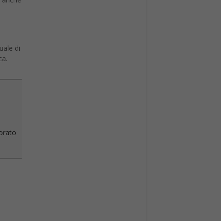
uale di
ca.
vorato