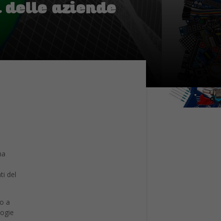
 delle aziende
na
ti del
to a
logie