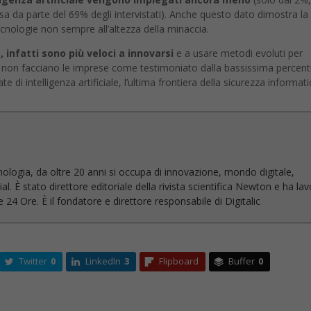
a da parte del 69% degli intervistati). Anche questo dato dimostra la
nologie non sempre all’altezza della minaccia.
, infatti sono più veloci a innovarsi
e a usare metodi evoluti per
to non facciano le imprese come testimoniato dalla bassissima percent
 di intelligenza artificiale, l’ultima frontiera della sicurezza informati
nologia, da oltre 20 anni si occupa di innovazione, mondo digitale,
l. È stato direttore editoriale della rivista scientifica Newton e ha la
 24 Ore. È il fondatore e direttore responsabile di Digitalic
Twitter
0
LinkedIn
3
Flipboard
Buffer
0