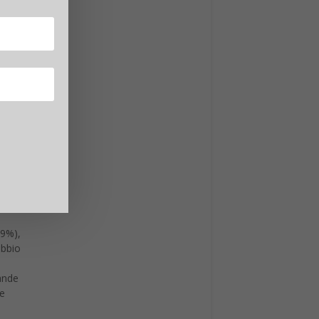
ne ha
elle
rzione
i
 con
69%),
ubbio
rande
be