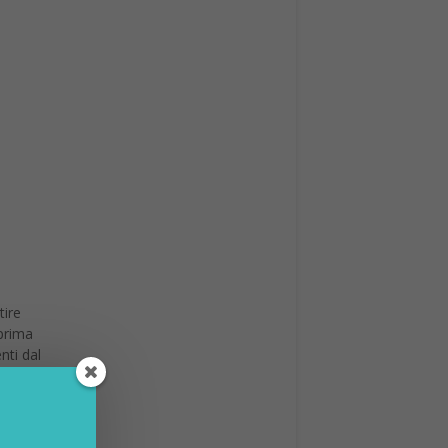
tire
 prima
nti dal