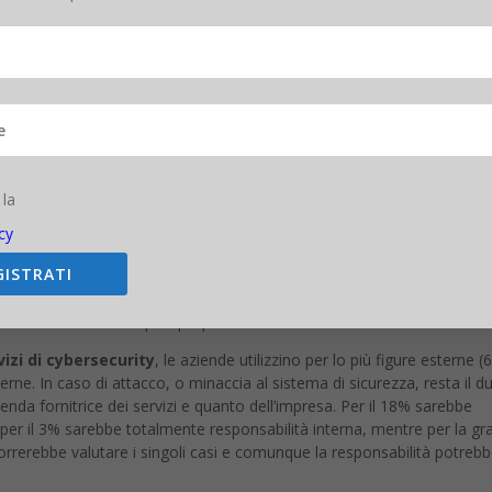
 chiedendo alle aziende quanto siano a
conoscenza dei sistemi di
 minacce degli hacker e quali precauzioni abbiano introdotto. E l’indagi
ane abbia un livello medio-alto di conoscenza delle tematiche della
 la
affermano di avere una conoscenza bassa. Ad esempio q
uasi metà d
cy
tra le grandi) cambia le password mensilmente
. La restante po
GISTRATI
 o semestralmente. Inoltre
il 40% delle aziende organizza corsi d
volti ai propri dipendenti con una cadenza almeno semestrale e il resto
bilizzare ancor di più i propri addetti.
izi di cybersecurity
, le aziende utilizzino per lo più figure esterne (
erne. In caso di attacco, o minaccia al sistema di sicurezza, resta il d
enda fornitrice dei servizi e quanto dell’impresa. Per il 18% sarebbe
o per il 3% sarebbe totalmente responsabilità interna, mentre per la g
orrerebbe valutare i singoli casi e comunque la responsabilità potreb