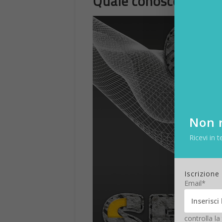
Quale conoscenza c’è 
Non r
Ricevi in t
Iscrizione
Email*
controlla la