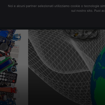
redazione@digitalic.it
Noi e alcuni partner selezionati utilizziamo cookie o tecnologie sim
sul nostro sito. Puoi a
Hardware & Software
D