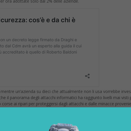
r ora adottate solo dal 2% delle aziende.
o, mentre un’azienda su dieci che attualmente non li usa vorrebbe inves
he il panorama degli attacchi informatici ha raggiunto livelli mai visti
orse ai ripari per proteggersi dagli attacchi e dalle minacce provenie
umerose.