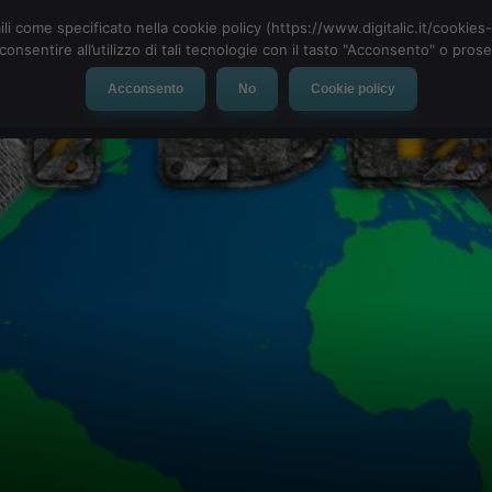
ili come specificato nella cookie policy (https://www.digitalic.it/cookie
cconsentire all’utilizzo di tali tecnologie con il tasto "Acconsento" o pro
Acconsento
No
Cookie policy
evice
Social Network
App
Automotive
Tech-News