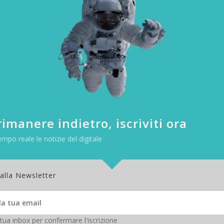
dei sistemi di cybersecurity?
imanere indietro, iscriviti ora
empo reale le notizie del digitale
 alla Newsletter
 tua inbox per confermare l'iscrizione