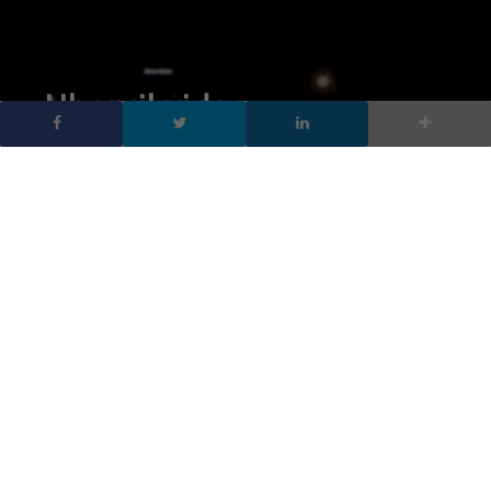
Uber: il video
dell’incidente mortale
dell’auto a guida
autonoma
DA
FRANCESCO MARINO
|
22 MAR 2018
|
TECH-NEWS
|
La polizia ha rilasciato il primo video dall’interno della
macchina a guida automatica di Uber che ha ucciso un
pedone. Il video dell’incidente mostra cosa hanno
visto la macchina e il suo operatore
La polizia ha rilasciato il primo video dall’interno della macchina