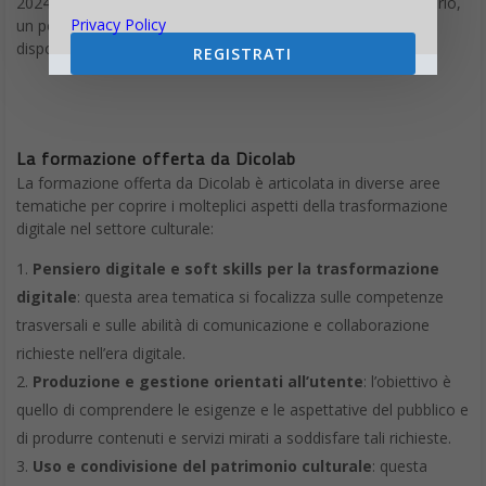
2024, altri 20 corsi multimediali, 4 cicli di webinar, un seminario,
Privacy Policy
un podcast di 8 episodi e 2 serie di video pillole saranno a
disposizione degli utenti.
REGISTRATI
La formazione offerta da Dicolab
La formazione offerta da Dicolab è articolata in diverse aree
tematiche per coprire i molteplici aspetti della trasformazione
digitale nel settore culturale:
Pensiero digitale e soft skills per la trasformazione
digitale
: questa area tematica si focalizza sulle competenze
trasversali e sulle abilità di comunicazione e collaborazione
richieste nell’era digitale.
Produzione e gestione orientati all’utente
: l’obiettivo è
quello di comprendere le esigenze e le aspettative del pubblico e
di produrre contenuti e servizi mirati a soddisfare tali richieste.
Uso e condivisione del patrimonio culturale
: questa