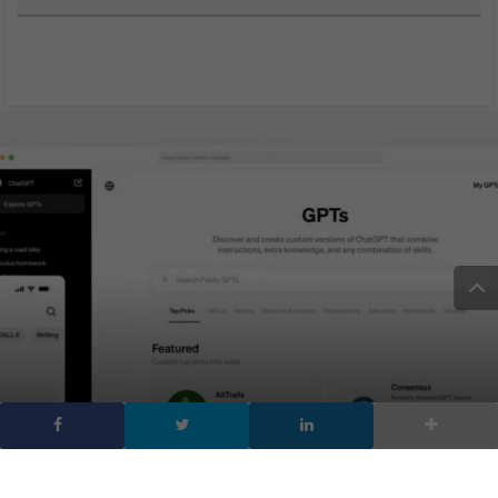
GPT Store: OpenAi apre
un negozio di intelligenza