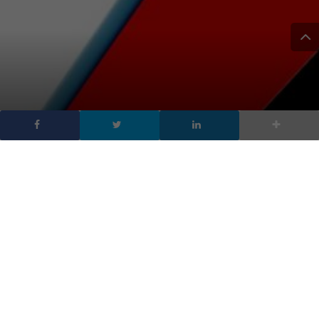
OpenAI vuole aprire un
social: la sfida di Sam
Altman ad Elon Musk
DA
FRANCESCO MARINO
|
21 APR 2025
|
INTELLIGENZA
ARTIFICIALE
,
SOCIAL NETWORK
|
OpenAI vuole costruire un social network simile a X.