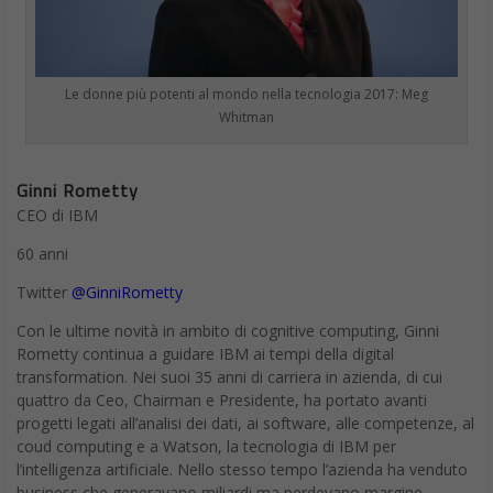
Le donne più potenti al mondo nella tecnologia 2017: Meg
Whitman
Ginni Rometty
CEO di IBM
60 anni
Twitter
@GinniRometty
Con le ultime novità in ambito di cognitive computing, Ginni
Rometty continua a guidare IBM ai tempi della digital
transformation. Nei suoi 35 anni di carriera in azienda, di cui
quattro da Ceo, Chairman e Presidente, ha portato avanti
progetti legati all’analisi dei dati, ai software, alle competenze, al
coud computing e a Watson, la tecnologia di IBM per
l’intelligenza artificiale. Nello stesso tempo l’azienda ha venduto
business che generavano miliardi ma perdevano margine.
Rometty prevede una crescita importante nel cognitive
computing e crede nel potenziale di Watson, la piattaforma
intelligente usata per analizzare i dati di business, ospedali, città,