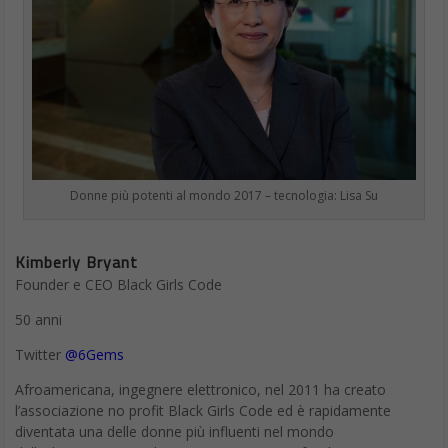
Donne più potenti al mondo 2017 – tecnologia: Lisa Su
Kimberly Bryant
Founder e CEO Black Girls Code
50 anni
Twitter
@6Gems
Afroamericana, ingegnere elettronico, nel 2011 ha creato
l’associazione no profit Black Girls Code ed è rapidamente
diventata una delle donne più influenti nel mondo
dell’educazione tecnologica. L’associazione, fondata a San
Francisco, lavora in tante città degli Stati Uniti e in Sud Africa.
Insegna alle ragazze di colore tra i 6 e i 17 anni a sviluppare app