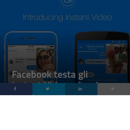
Facebook testa gli
Instant Videos che si
scaricano in Wi-Fi
DA
FRANCESCO MARINO
|
15 SET 2017
|
SOCIAL NETWORK
,
TECH-NEWS
|
Facebook Instant Videos scarica video mentre si è
connessi a internet in Wi-Fi, in modo da poterli