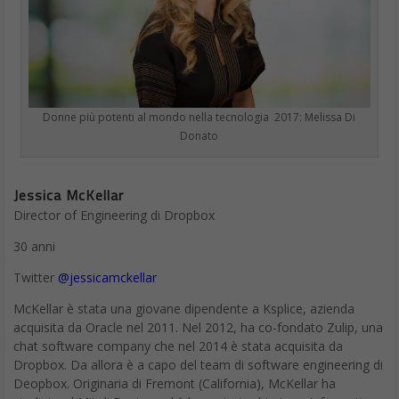
Donne più potenti al mondo nella tecnologia 2017: Melissa Di
Donato
Jessica McKellar
Director of Engineering di Dropbox
30 anni
Twitter
@jessicamckellar
McKellar è stata una giovane dipendente a Ksplice, azienda
acquisita da Oracle nel 2011. Nel 2012, ha co-fondato Zulip, una
chat software company che nel 2014 è stata acquisita da
Dropbox. Da allora è a capo del team di software engineering di
Deopbox. Originaria di Fremont (California), McKellar ha
studiato al Mit di Boston ed è laureata in chimica e informatica.
È impegnata in attività di volontariato e iniziative legate
all’educazione in tecnologia. È direttore della Python Software