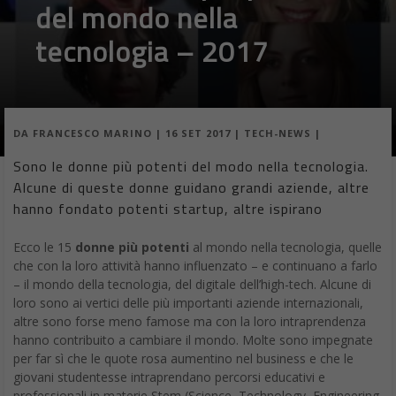
DA
FRANCESCO MARINO
|
16 SET 2017
|
TECH-NEWS
|
Sono le donne più potenti del modo nella tecnologia.
Alcune di queste donne guidano grandi aziende, altre
hanno fondato potenti startup, altre ispirano
Ecco le 15
donne più potenti
al mondo nella tecnologia, quelle
che con la loro attività hanno influenzato – e continuano a farlo
– il mondo della tecnologia, del digitale dell’high-tech. Alcune di
loro sono ai vertici delle più importanti aziende internazionali,
altre sono forse meno famose ma con la loro intraprendenza
hanno contribuito a cambiare il mondo. Molte sono impegnate
per far sì che le quote rosa aumentino nel business e che le
giovani studentesse intraprendano percorsi educativi e
professionali in materie Stem (Science, Technology, Engineering
e Mathematics). Il nostro elenco nasce da un’elaborazione di
diverse classifiche recenti:
“30 Under 30”
, “The World’s 100 Most
Powerful Women”, “America’s richest self-made women” e le