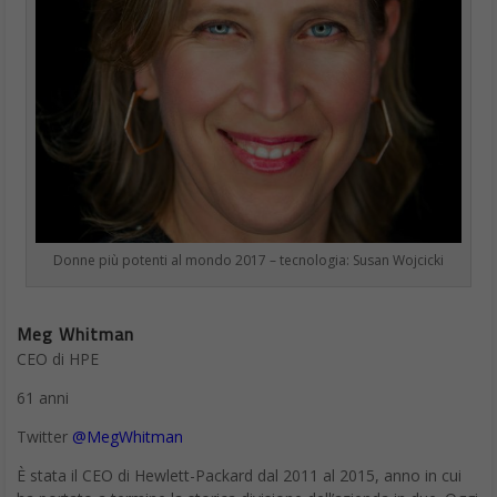
Donne più potenti al mondo 2017 – tecnologia: Susan Wojcicki
Meg Whitman
CEO di HPE
61 anni
Twitter
@MegWhitman
È stata il CEO di Hewlett-Packard dal 2011 al 2015, anno in cui
ha portato a termine la storica divisione dell’azienda in due. Oggi
è CEO di Hewlett Packard Enterprise e Presidente del Consiglio
di Amministrazione di HP Inc. Prima, è stata Vicepresidente della
pianificazione strategica alla Walt Disney Company dal 1989, poi