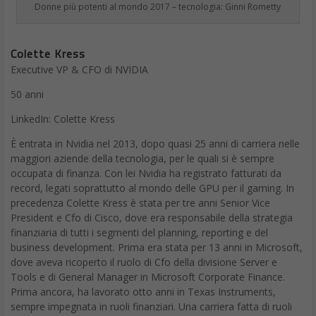
Colette Kress
Executive VP & CFO di NVIDIA
50 anni
LinkedIn: Colette Kress
È entrata in Nvidia nel 2013, dopo quasi 25 anni di carriera nelle
maggiori aziende della tecnologia, per le quali si è sempre
occupata di finanza. Con lei Nvidia ha registrato fatturati da
record, legati soprattutto al mondo delle GPU per il gaming. In
precedenza Colette Kress è stata per tre anni Senior Vice
President e Cfo di Cisco, dove era responsabile della strategia
finanziaria di tutti i segmenti del planning, reporting e del
business development. Prima era stata per 13 anni in Microsoft,
dove aveva ricoperto il ruolo di Cfo della divisione Server e
Tools e di General Manager in Microsoft Corporate Finance.
Prima ancora, ha lavorato otto anni in Texas Instruments,
sempre impegnata in ruoli finanziari. Una carriera fatta di ruoli
significativi e di decisioni importanti che la fanno entrare nella
lista delle donne più potenti per la tecnologia, in grado di
influenzare lo sviluppo dell’intero settore.