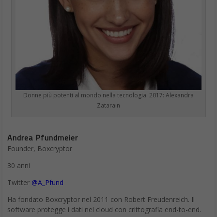
Donne più potenti al mondo nella tecnologia 2017: Alexandra
Zatarain
Andrea Pfundmeier
Founder, Boxcryptor
30 anni
Twitter
@A_Pfund
Ha fondato Boxcryptor nel 2011 con Robert Freudenreich. Il
software protegge i dati nel cloud con crittografia end-to-end.
Funziona con Dropbox, GoogleDrive e molti altri provider cloud.
Oggi l’azienda ha un team di 26 persone, tutte ad Augusta
(Germania) e ha clienti provenienti da più di 190 nazioni e tutti si