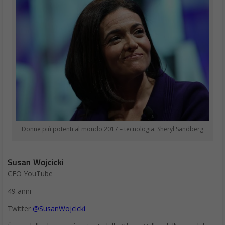
Donne più potenti al mondo 2017 – tecnologia: Sheryl Sandberg
Susan Wojcicki
CEO YouTube
49 anni
Twitter
@SusanWojcicki
È una delle donne più potenti della Silicon Valley dall’inizio del
mito, ha ricoperto diversi ruoli e conosciuto numerose aziende
prima di diventare, nel febbraio 2014, il Ceo di YouTube. Il suo