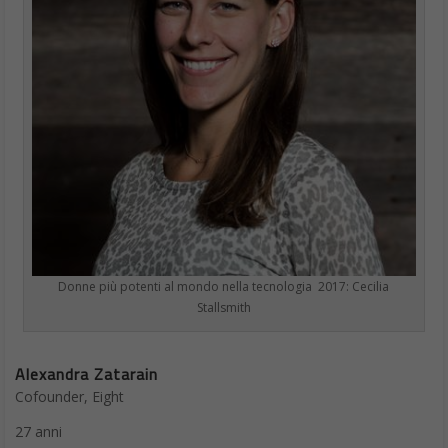
Donne più potenti al mondo nella tecnologia 2017: Cecilia
Stallsmith
Alexandra Zatarain
Cofounder, Eight
27 anni
Twitter
@a_zatarain
Ha co-fondato (insieme a due ragazzi italiani) Eight, il