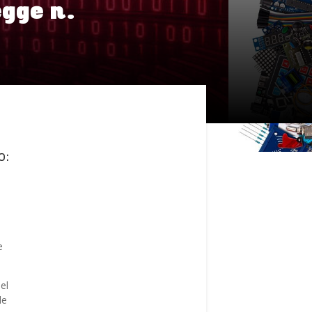
egge n.
o:
e
el
le