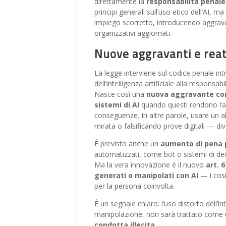
direttamente la
responsabilità penale
principi generali sull’uso etico dell’AI,
impiego scorretto, introducendo aggravan
organizzativi aggiornati.
Nuove aggravanti e reati 
La legge interviene sul codice penale in
dell’intelligenza artificiale alla responsabi
Nasce così una
nuova aggravante c
sistemi di AI
quando questi rendono l’az
conseguenze. In altre parole, usare un
mirata o falsificando prove digitali — div
È previsto anche un
aumento di pena pe
automatizzati, come bot o sistemi di d
Ma la vera innovazione è il nuovo
art. 
generati o manipolati con AI
— i cos
per la persona coinvolta.
È un segnale chiaro: l’uso distorto dell’in
manipolazione, non sarà trattato come
condotta illecita
.