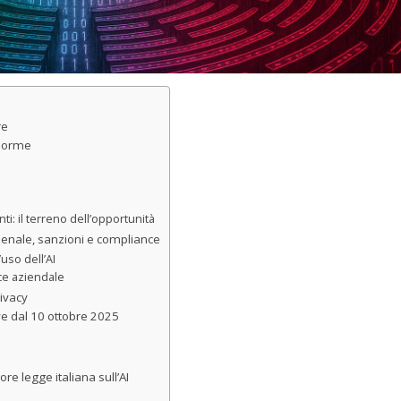
re
: norme
i: il terreno dell’opportunità
penale, sanzioni e compliance
’uso dell’AI
nce aziendale
rivacy
ive dal 10 ottobre 2025
re legge italiana sull’AI