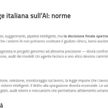
e italiana sull’AI: norme
lisi, suggerimenti, pipeline intelligenti, ma
la decisione finale spett
che i sistemi IA non potranno sostituire il giudizio clinico, bensì assiste
agonista in progetti genomici ad altissima precisione — dovrà confron
zazione, audit dei modelli. Un agente tecnico e uno etico devono cammi
zione, selezione, monitoraggio sul lavoro, la legge impone che i lavor
emi intelligenti. Il diritto alla spiegazione diventa essenziale. Le a
egistri, audit interni e meccanismi che permettano all’elemento umano
tà