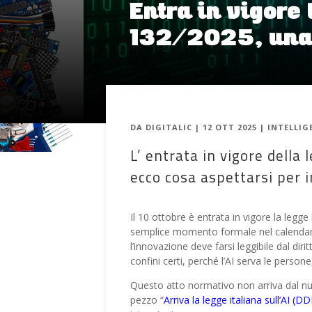
Entra in vigore 
132/2025, una 
DA
DIGITALIC
|
12 OTT 2025
|
INTELLIG
L’ entrata in vigore della 
ecco cosa aspettarsi per i
Il 10 ottobre è entrata in vigore la legge it
semplice momento formale nel calendario:
l’innovazione deve farsi leggibile dal diritt
confini certi, perché l’AI serva le persone
Questo atto normativo non arriva dal nul
pezzo “
Arriva la legge italiana sull’AI (