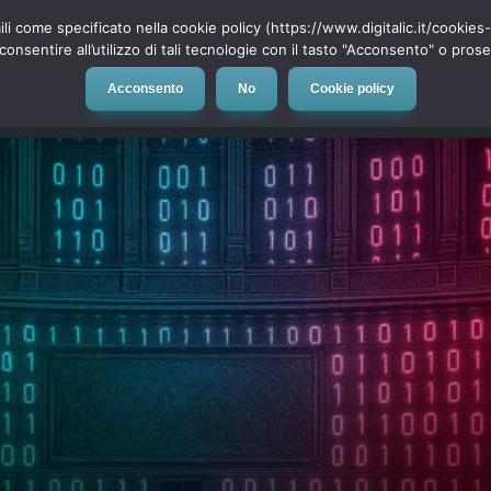
ili come specificato nella cookie policy (https://www.digitalic.it/cookie
cconsentire all’utilizzo di tali tecnologie con il tasto "Acconsento" o pro
Acconsento
No
Cookie policy
evice
Social Network
App
Automotive
Tech-News