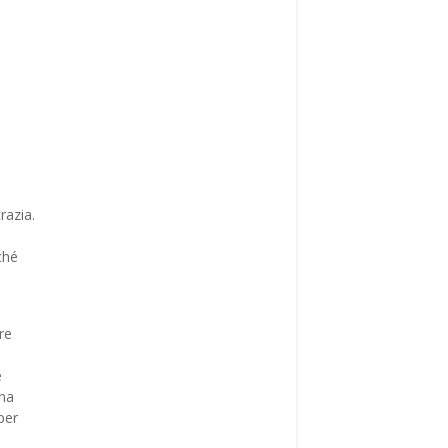
razia.
ché
re
e
ina
per