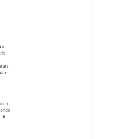
erà
rlo.
tarsi
nare
atori
ziende
 di