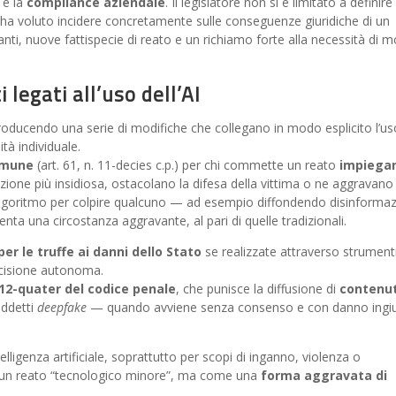
e la
compliance aziendale
. Il legislatore non si è limitato a definire
 ma ha voluto incidere concretamente sulle conseguenze giuridiche di un
ti, nuove fattispecie di reato e un richiamo forte alla necessità di mo
legati all’uso dell’AI
troducendo una serie di modifiche che collegano in modo esplicito l’us
lità individuale.
omune
(art. 61, n. 11-decies c.p.) per chi commette un reato
impiega
ione più insidiosa, ostacolano la difesa della vittima o ne aggravano 
 algoritmo per colpire qualcuno — ad esempio diffondendo disinforma
enta una circostanza aggravante, al pari di quelle tradizionali.
r le truffe ai danni dello Stato
se realizzate attraverso strument
ecisione autonoma.
612-quater del codice penale
, che punisce la diffusione di
contenut
iddetti
deepfake
— quando avviene senza consenso e con danno ingi
telligenza artificiale, soprattutto per scopi di inganno, violenza o
 un reato “tecnologico minore”, ma come una
forma aggravata di