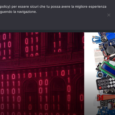
Chi siamo
Contatti
Pubblicità
s-policy) per essere sicuri che tu possa avere la migliore esperienza
seguendo la navigazione.
Eventi Digitalic
Cerca