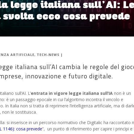
la legge italiana sull’AI: L
svolta ecco cosa prevede
ENZA ARTIFICIALE
,
TECH-NEWS
|
legge italiana sull’AI cambia le regole del gioc
mprese, innovazione e futuro digitale.
aliano sull’AI. L’
entrata in vigore legge italiana sull’IA
non è un
 è un passaggio epocale in cui l’algoritmo incontra il vincolo e
o. In Italia non si tratta di reprimere l’intelligenza artificiale, ma di darl
, non le sostituisca.
la: si inserisce in un percorso normativo che Digitalic ha raccontato n
DDL 1146): cosa prevede
”, un punto di riferimento per capire i princìpi e 