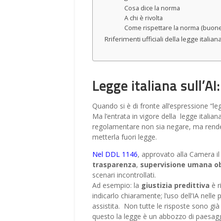
Cosa dice la norma
A chi è rivolta
Come rispettare la norma (buone
Rriferimenti ufficiali della legge italiana
Legge italiana sull’AI
Quando si è di fronte all’espressione “legge
Ma l’entrata in vigore della legge italia
regolamentare non sia negare, ma render
metterla fuori legge.
Nel DDL 1146
, approvato alla Camera il
trasparenza
,
supervisione umana ob
scenari incontrollati.
Ad esempio: la
giustizia predittiva
è r
indicarlo chiaramente; l’uso dell’IA nell
assistita. Non tutte le risposte sono già 
questo la legge è un abbozzo di paesa