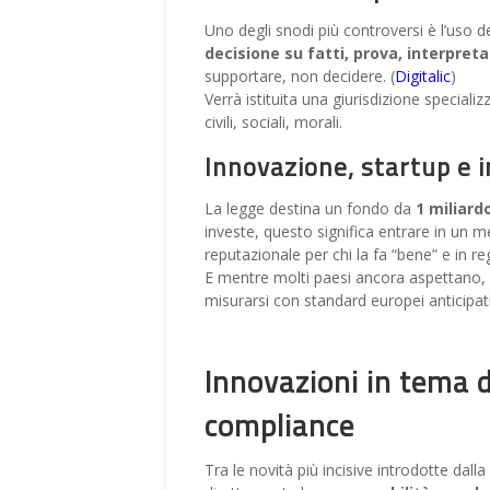
Uno degli snodi più controversi è l’uso dell
decisione su fatti, prova, interpret
supportare, non decidere. (
Digitalic
)
Verrà istituita una giurisdizione speciali
civili, sociali, morali.
Innovazione, startup e i
La legge destina un fondo da
1 miliard
investe, questo significa entrare in un m
reputazionale per chi la fa “bene” e in re
E mentre molti paesi ancora aspettano, 
misurarsi con standard europei anticipati
Innovazioni in tema d
compliance
Tra le novità più incisive introdotte dalla