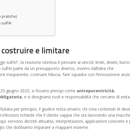
 pratiche)
 sull’AI
: costruire e limitare
 sull’AI”, la reazione istintiva è pensare ai vincoli: limiti, divieti, buroc
na sull’AI parte da un presupposto diverso, ovvero dall’idea che
e trasparente, costruire fiducia, fare squadra con l’innovazione anzi
 25 giugno 2025, si fissano principi come
antropocentricità
,
bligatoria
, e si disegnano ruoli e responsabilità che cercano di evita
ifiutata per principio, il giudice resta umano; chi crea contenuti IA dev
e professioni richiede che il cliente sappia che sta lavorando una macch
qui: servono decreti attuativi, interpretazioni, applicazioni concrete e 
ggio che dobbiamo imparare a mappare insieme.