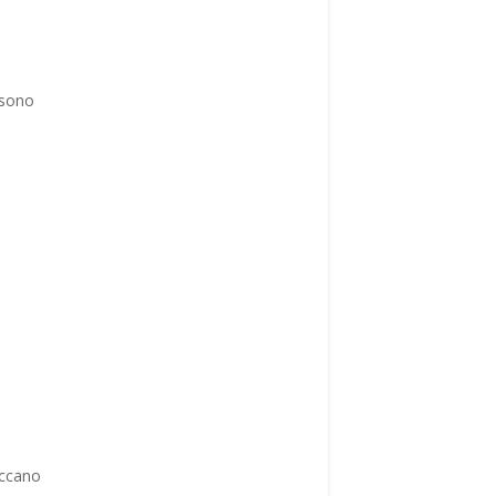
: sono
occano