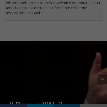
editoriale della rivista scientifica Newton e ha lavorato per 11
anni al Gruppo Sole 24 Ore. È il fondatore e direttore
responsabile di Digitalic
Il Papa sull’AI: il