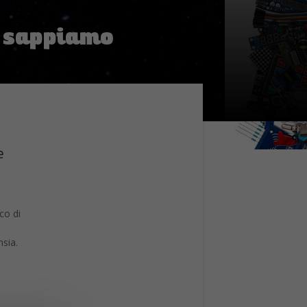
e sappiamo
e
co di
sia.