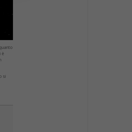
 quanto
i è
n
o si