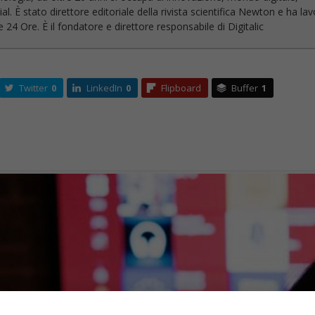
l. È stato direttore editoriale della rivista scientifica Newton e ha la
 24 Ore. È il fondatore e direttore responsabile di Digitalic
Twitter
0
LinkedIn
0
Flipboard
Buffer
1