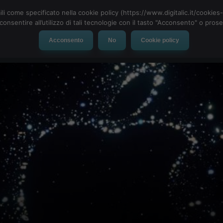
ili come specificato nella cookie policy (https://www.digitalic.it/cookie
cconsentire all’utilizzo di tali tecnologie con il tasto "Acconsento" o pro
Acconsento
No
Cookie policy
evice
Social Network
App
Automotive
Tech-News