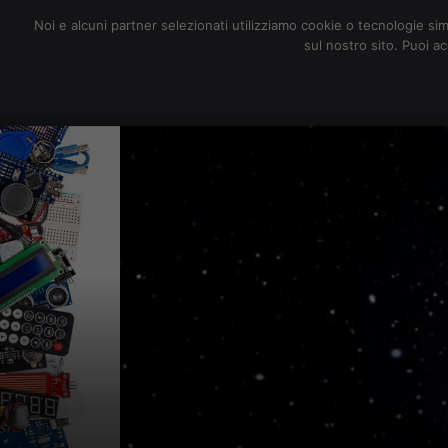
redazione@digitalic.it
Noi e alcuni partner selezionati utilizziamo cookie o tecnologie sim
sul nostro sito. Puoi a
Hardware & Software
D