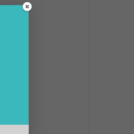
novità
guire
rà
o