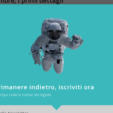
bre, i primi dettagli
quella del
7 settembre, ore 19
(in Italia). Chi vorrà scoprire tutte le 
rà fare altro che collegarsi al sito ufficiale del brand (
qui il link
) e se
così è stato ribattezzato da Apple – svelerà al mondo, questo è già
Phone 14
ma è sicuro che il nuovo smartphone top di gamma non sa
sserci spazio anche per il nuovo
Apple Watch Series 8
e nello stess
iOS 16, già presentato in precedenza.
imanere indietro, iscriviti ora
empo reale le notizie del digitale