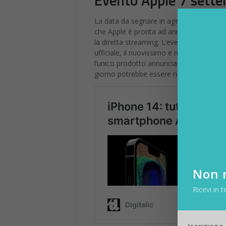
Evento Apple 7 settem
La data da segnare in agenda è dunque 
che Apple è pronta ad annunciare, non dov
la diretta streaming. L’evento
Far Out
– 
ufficiale, il nuovissimo e molto atteso
i
l’unico prodotto annunciato. Potrebbe e
giorno potrebbe essere rilasciato anche 
Non r
Ricevi in t