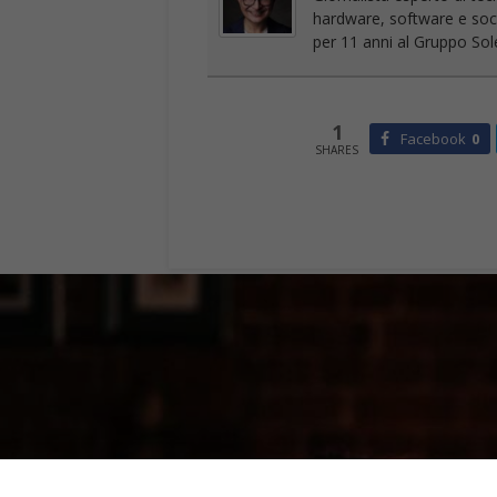
hardware, software e socia
per 11 anni al Gruppo Sole
1
Facebook
0
SHARES