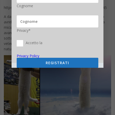
Cognome
https://twitter.com/aerosubaru/status/1307553093681209345
A dare la notizia il proprietario della gatta su Twitter. L’uomo
avrebbe trovato Nobiko con difficoltà respiratorie in casa. La
micia è stata subito portata dal veterinario, ma, vista l’età
Privacy*
avanzata e le cattive condizioni di salute, si è ritenuto di non
sottoporlo a ulteriori esami. Nobiko, arrivata alla clinica
Accetto la
veterinaria verso mezzogiorno, è poi deceduta per cause
naturali quattro ore dopo.
Privacy Policy
REGISTRATI