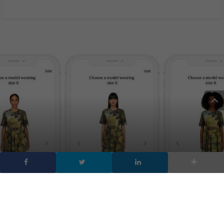
Amazon Luxury Store: la
sezione dedicata ai brand
di lusso, ma non per tutti