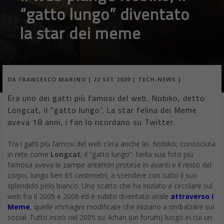
“gatto lungo” diventato
la star dei meme
DA
FRANCESCO MARINO
|
22 SET 2020
|
TECH-NEWS
|
Era uno dei gatti più famosi del web, Nobiko, detto
Longcat, il “gatto lungo”. La star felina dei Meme
aveva 18 anni, i fan lo ricordano su Twitter.
Tra i gatti più famosi del web c’era anche lei. Nobiko, conosciuta
in rete come
Longcat
, il “gatto lungo”. Nella sua foto più
famosa aveva le zampe anteriori protese in avanti e il resto del
corpo, lungo ben 65 centimetri, a scendere con tutto il suo
splendido pelo bianco. Uno scatto che ha iniziato a circolare sul
web fra il 2005 e 2006 ed è subito diventato virale
attraverso i
Meme
, quelle immagini modificate che iniziano a rimbalzare sui
social. Tutto iniziò nel 2005 su 4chan (un forum) luogo in cui un