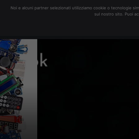
redazione@digitalic.it
Noi e alcuni partner selezionati utilizziamo cookie o tecnologie sim
sul nostro sito. Puoi a
Hardware & Software
D