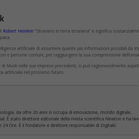
k
di
Robert Heinlein
“Straniero in terra straniera” e significa sostanzialm
patia.
lligenza artificiale di assumere quante più informazioni possibili da In
ori e persone comuni, per raggiungere la sua comprensione dell’uman
e di Musk nelle sue imprese precedenti, si può ragionevolmente aspet
nza artificiale nel prossimo futuro.
nologia, da oltre 20 anni si occupa di innovazione, mondo digitale,
l. È stato direttore editoriale della rivista scientifica Newton e ha la
 24 Ore. È il fondatore e direttore responsabile di Digitalic