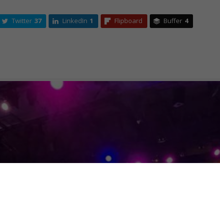
Twitter
37
LinkedIn
1
Flipboard
Buffer
4