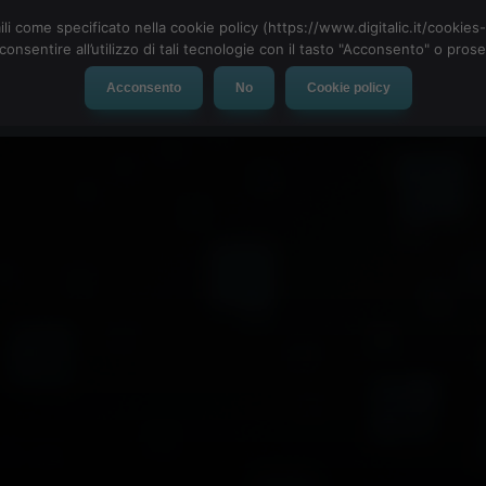
ili come specificato nella cookie policy (https://www.digitalic.it/cookie
cconsentire all’utilizzo di tali tecnologie con il tasto "Acconsento" o pro
Acconsento
No
Cookie policy
evice
Social Network
App
Automotive
Tech-News