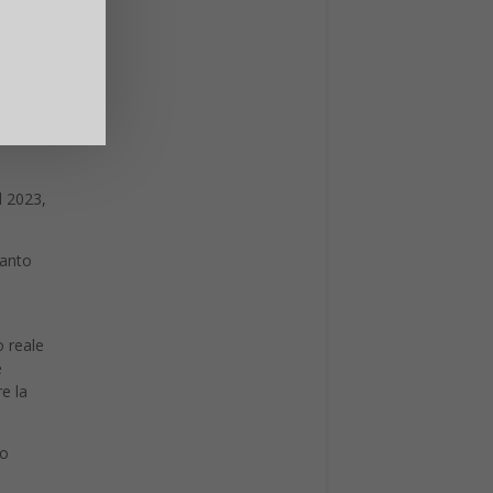
to a
PT-3.5
on e
l 2023,
uanto
 reale
e
e la
mo