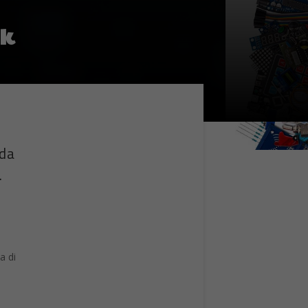
sk
 da
.
a di