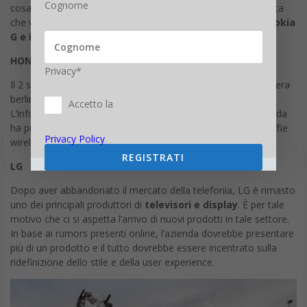
cosa il brand presenterà. In base ai rumors, però, ci si aspetta
Cognome
che vengano presentati alcuni nuovi smartphone, come il
Nokia
G e il Nokia X
.
HONOR
Privacy*
Il 2 settembre, giorno di apertura ufficiale al pubblico della fiera
berlinese, Honor presenterà una serie di
nuovi prodotti
.
Accetto la
L’informazione arriva da un teaser trailer che la stessa azienda
ha pubblicato online e che fa presumere l’arrivo di nuove cuffie
wireless, tablet, smartphone e laptop.
Privacy Policy
REGISTRATI
LG
Dopo aver abbandonato il mercato della telefonia, LG è rimasto
uno dei principali produttori di
televisori e display
. È per tale
motivo che ci si aspetta l’arrivo di nuovi prodotti in tale settore.
In base ai rumors presenti online, l’azienda dovrebbe presentare
più di un prodotto e il tutto dovrebbe essere incentrato sulla
ridefinizione dello stile e della user experience.