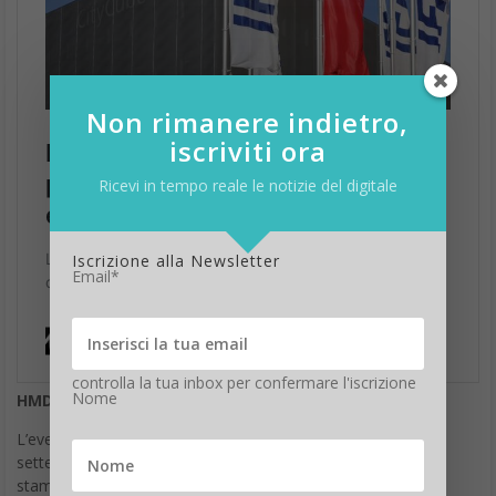
Non rimanere indietro,
iscriviti ora
Ricevi in tempo reale le notizie del digitale
Iscrizione alla Newsletter
Email*
controlla la tua inbox per confermare l'iscrizione
HMD (Nokia)
Nome
L’evento di presentazione di Nokia è invece previsto l’1
settembre, ancora nei giorni di apertura dedicati alla sola
stampa. Al momento non vi sono notizie ufficiali in merito a