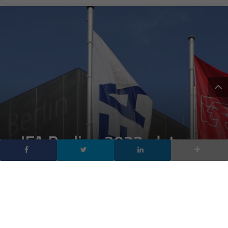
IFA Berlino 2022: date,
brand presenti e
curiosità su questa
edizione