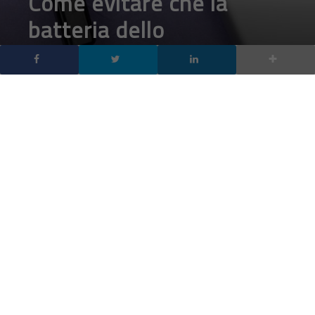
smartphone si scaldi
troppo
DA
FRANCESCO MARINO
|
24 AGO 2022
|
TECH-NEWS
|
Per evitare che la batteria del telefono si surriscaldi,
è possibile adottare alcuni accorgimenti.
Esistono diversi aspetti da tenere in considerazione per sapere
come evitare che la batteria dello smartphone si scaldi
troppo
. Il dispositivo può surriscaldarsi per diverse ragioni, sia
per l’uso che se ne fa sia per la stagione dell’anno in cui ci si
trova. E se un calore superiore alla norma, sporadico, può non
rappresentare un
campanello d’allarme
, di certo lo è il
surriscaldamento continuo perché quest’ultimo può danneggiare
seriamente lo smartphone.