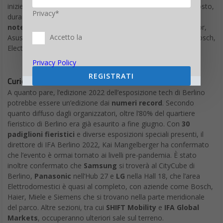
Accetto la
Asus, Samsung, HMD, Toshiba, Epson, Panasonic, Jabra, Bosch,
Electrolux, e TCL.
Privacy Policy
REGISTRATI
Curiosità sull’edizione 2022
A quanto pare, l’edizione 2022 dell’esposizione tech di Berlino
potrebbe essere un’edizione dai
numeri record
. Secondo
quanto diffuso dagli organizzatori, oltre l’80% del quartiere
fieristico di Berlino era già esaurito a fine giugno. Con
30
padiglioni fieristici
e diverse esposizioni speciali presenti, il
direttore di IFA Berlino 2022, Kai Mangelberger ha confermato
che l’evento è ormai tornato ai livelli pre-pandemia. È stato
inoltre confermato che
Samsung
si troverà al CityCube di
Berlino,
Panasonic
nell’Hub 27 e
LG
nella Hall 18, che l’area
Elettrodomestici è quasi al completo, con aziende come Bosch,
Haier, Miele e Siemens che si trovano nella parte meridionale
del parco. Altre sezioni, tra cui
SHIFT Mobility
e
IFA Global
Markets
, occuperanno ulteriori sale sul terreno.