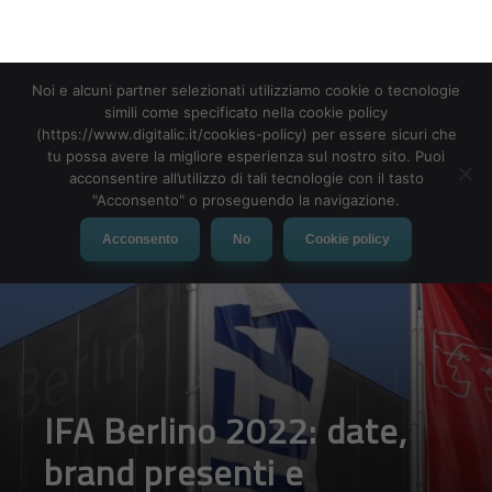
Noi e alcuni partner selezionati utilizziamo cookie o tecnologie
MENU
simili come specificato nella cookie policy
(https://www.digitalic.it/cookies-policy) per essere sicuri che
tu possa avere la migliore esperienza sul nostro sito. Puoi
acconsentire all’utilizzo di tali tecnologie con il tasto
"Acconsento" o proseguendo la navigazione.
Acconsento
No
Cookie policy
IFA Berlino 2022: date,
brand presenti e
curiosità su questa