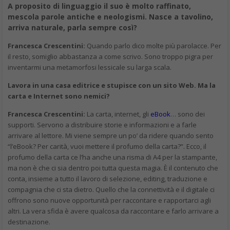
A proposito di linguaggio il suo è molto raffinato,
mescola parole antiche e neologismi. Nasce a tavolino,
arriva naturale, parla sempre così?
Francesca Crescentini:
Quando parlo dico molte più parolacce. Per
il resto, somiglio abbastanza a come scrivo. Sono troppo pigra per
inventarmi una metamorfosi lessicale su larga scala.
Lavora in una casa editrice e stupisce con un sito Web. Ma la
carta e Internet sono nemici?
Francesca Crescentini:
La carta, internet, gli
eBook
… sono dei
supporti. Servono a distribuire storie e informazioni e a farle
arrivare al lettore. Mi viene sempre un po’ da ridere quando sento
“l’eBook? Per carità, vuoi mettere il profumo della carta?”. Ecco, il
profumo della carta ce l’ha anche una risma di A4 per la stampante,
ma non è che ci sia dentro poi tutta questa magia. È il contenuto che
conta, insieme a tutto il lavoro di selezione, editing, traduzione e
compagnia che ci sta dietro. Quello che la connettività e il digitale ci
offrono sono nuove opportunità per raccontare e rapportarci agli
altri. La vera sfida è avere qualcosa da raccontare e farlo arrivare a
destinazione.