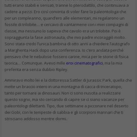
tutti erano stabili e sensati, tranne lo pterodattilo, che continuava a
cadere a pezzi. Ero così convinta di voler fare la paleontologa che
per un compleanno, quand’ero alle elementari, mi regalarono un
fossile di trilobite… e cercavo di vantarmene con i miei compagni di
classe, ma nessuno lo sapeva che cavolo era un trilobite. Poi è
sopraggiunta la fase astronauta, che mio padre incoraggiò molto.
Sono stata credo l’unica bambina di otto anni a chiedere l’autografo
a Margherita Hack dopo una conferenza. Io c’ero andata perché
pensavo che le nebulose fossero carine, mica per le storie di fisica
teorica…
Comunque. Avevo mille
eroi cinematografici
, ma la mia
preferita era senza dubbio Ripley.
Ammiravo molto lei e la dottoressa Sattler di Jurassic Park, quella che
mette un braccio intero in una montagna di cacca di triceratopo,
tanto per tornare ai dinosauri. Non ci sono riuscita a realizzare
questo sogno, ma sto cercando di capire se ci siano vacanze per
paleontologi dilettanti. Tipo, due settimane a picconare nel deserto
dei Gobi, con le tempeste di sabbia e gli scorpioni mannari che ti
strisciano addosso mentre dormi.