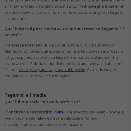
cose. La svolta vera, però, è arrivata un giorno che dormivo in treno
e mi hanno tirato un bigliettino con scritto “
radiosveglie blasfeme
”,
celebre chiave di ricerca di cui mi sono vantata in lungo e in largo lo
scorso anno.
Qual è stato il post che ha avuto più successo su Tegamini? E
perché ?
Francesca Crescentini:
Il post più visto è “
Biscotti sul divano
”.
Niente, ho comprato due cuscini a forma di Oro Saiwa da un’oscura
artigiana polacca scovata su Etsy e ho annunciato al mondo che
erano arrivati. Euforia e tripudio! Il post più amato in assoluto, però,
è stato “
Avengers: guida ragionata al fangirling
”… credo sia per
l’entusiasmo. Certe volte è contagioso.
Tegamini e i media
Qual è il tuo social network preferito?
Francesca Crescentini:
Twitter
. Ha prodotto cari amici – anche a
livello tridimensionale – ed è una validissima fonte di
intrattenimento, chiacchiere e informazione.