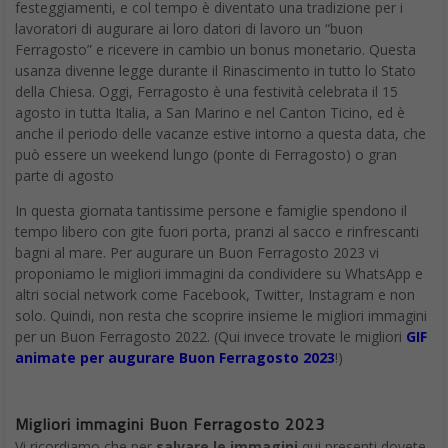
festeggiamenti, e col tempo è diventato una tradizione per i
lavoratori di augurare ai loro datori di lavoro un “buon
Ferragosto” e ricevere in cambio un bonus monetario. Questa
usanza divenne legge durante il Rinascimento in tutto lo Stato
della Chiesa. Oggi, Ferragosto è una festività celebrata il 15
agosto in tutta Italia, a San Marino e nel Canton Ticino, ed è
anche il periodo delle vacanze estive intorno a questa data, che
può essere un weekend lungo (ponte di Ferragosto) o gran
parte di agosto
In questa giornata tantissime persone e famiglie spendono il
tempo libero con gite fuori porta, pranzi al sacco e rinfrescanti
bagni al mare. Per augurare un Buon Ferragosto 2023 vi
proponiamo le migliori immagini da condividere su WhatsApp e
altri social network come Facebook, Twitter, Instagram e non
solo. Quindi, non resta che scoprire insieme le migliori immagini
per un Buon Ferragosto 2022. (Qui invece trovate le migliori
GIF
animate per augurare Buon Ferragosto 2023
!)
Migliori immagini Buon Ferragosto 2023
Vi ricordiamo che per
salvare le immagini
qui presenti dovete