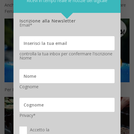
Ricevi in tempo reale le notizie del digitale
Anche i nostri amici a quattro zampe sono pronti a festeggiare
Ferragosto.
Iscrizione alla Newsletter
Email*
controlla la tua inbox per confermare l'iscrizione
Nome
Cognome
Per Ferragosto non ti dimenticare la birra!
Privacy*
Accetto la