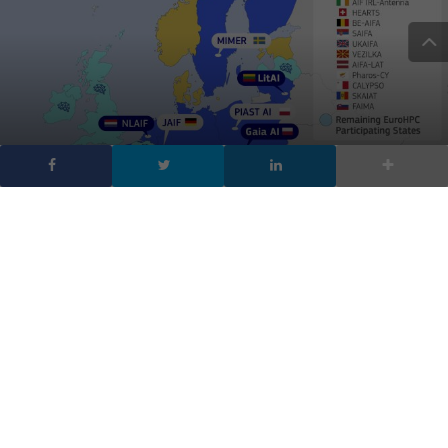
AI Factory europee, la
geografia
dell’intelligenza
DA
FRANCESCO
|
25 MAG 2026
|
INTELLIGENZA ARTIFICIALE
,
TECH-NEWS
|
Arrivano le AI Factory europee. L’Europa ha
cominciato a produrre AI e al centro della rete c’è