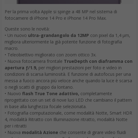
Per la prima volta Apple si spinge a 48 MP nel sistema di
fotocamere di iPhone 14 Pro e iPhone 14 Pro Max.
Queste sono le novità:
• Un nuovo
ultra-grandangolo da 12MP
con pixel da 1,4 µm,
migliora ulteriormente la già potente funzione di fotografia
macro.
• Teleobiettivo migliorato con zoom ottico 3x.
• Nuova fotocamera frontale
TrueDepth con diaframma con
apertura ƒ/1.9,
per migliori prestazioni per foto e video in
condizioni di scarsa luminosità. E funzione di autofocus per una
messa a fuoco ancora più veloce anche quando la luce è scarsa
o negli scatti di gruppo da lontano.
• Nuovo
flash True Tone adattivo,
completamente
riprogettato con un set di nove luci LED che cambiano il pattern
in base alla lunghezza focale selezionata.
• Fotografia computazionale, come modalità Notte, Smart HDR
4, modalità Ritratto con Illuminazione ritratto, modalità Notte
per i ritratti
• Nuova
modalità Azione
che consente di girare video fluidi