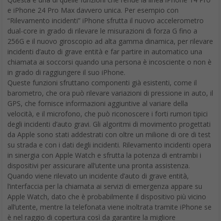
e iPhone 24 Pro Max davvero unica. Per esempio con
“Rilevamento incidenti” iPhone sfrutta il nuovo accelerometro
dual-core in grado di rilevare le misurazioni di forza G fino a
256G e il nuovo giroscopio ad alta gamma dinamica, per rilevare
incidenti d’auto di grave entità e far partire in automatico una
chiamata ai soccorsi quando una persona è incosciente o non è
in grado di raggiungere il suo iPhone.
Queste funzioni sfruttano componenti già esistenti, come il
barometro, che ora può rilevare variazioni di pressione in auto, il
GPS, che fornisce informazioni aggiuntive al variare della
velocità, e il microfono, che può riconoscere i forti rumori tipici
degli incidenti d’auto gravi. Gli algoritmi di movimento progettati
da Apple sono stati addestrati con oltre un milione di ore di test
su strada e con i dati degli incidenti. Rilevamento incidenti opera
in sinergia con Apple Watch e sfrutta la potenza di entrambi i
dispositivi per assicurare all’utente una pronta assistenza.
Quando viene rilevato un incidente d’auto di grave entità,
l’interfaccia per la chiamata ai servizi di emergenza appare su
Apple Watch, dato che è probabilmente il dispositivo più vicino
all’utente, mentre la telefonata viene inoltrata tramite iPhone se
è nel raggio di copertura così da garantire la migliore