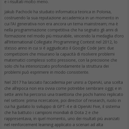
e i risultati molto meno.
Jakub Pachocki ha studiato informatica teorica in Polonia,
costruendo la sua reputazione accademica in un momento in
cui l’AI generativa non era ancora un tema mainstream; ma è
nella programmazione competitiva che ha segnato gli anni di
formazione nel modo più misurabile, vincendo la medaglia d’oro
all’International Collegiate Programming Contest nel 2012, lo
stesso anno in cui si è aggiudicato il Google Code Jam: due
competizioni che misurano la capacità di risolvere problemi
matematici complessi sotto pressione, con la precisione che
solo chi ha interiorizzato profondamente la struttura dei
problemi può esprimere in modo consistente.
Nel 2017 ha lasciato l’accademia per unirsi a OpenAI, una scelta
che all’epoca non era ovvia come potrebbe sembrare oggi; e in
sette anni ha percorso una traiettoria che pochi hanno replicato
nel settore: prima ricercatore, poi director of research, ruolo in
cui ha guidato lo sviluppo di GPT-4 e di OpenAI Five, il sistema
che ha battuto i campioni mondiali di Dota 2 e che
rappresentava, in quel momento, uno dei risultati più avanzati
nel reinforcement learning applicato a scenari ad alta