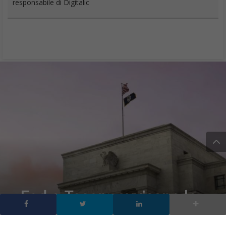
responsabile di Digitalic
Fed e Tesoro avvisano le
banche: l’AI apre nuove