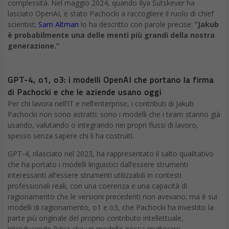
complessità. Nel maggio 2024, quando Ilya Sutskever ha
lasciato OpenAI, è stato Pachocki a raccogliere il ruolo di chief
scientist;
Sam Altman
lo ha descritto con parole precise:
“Jakub
è probabilmente una delle menti più grandi della nostra
generazione.”
GPT-4, o1, o3: i modelli OpenAI che portano la firma
di Pachocki e che le aziende usano oggi
Per chi lavora nell’IT e nell’enterprise, i contributi di Jakub
Pachocki non sono astratti: sono i modelli che i team stanno già
usando, valutando o integrando nei propri flussi di lavoro,
spesso senza sapere chi li ha costruiti.
GPT-4, rilasciato nel 2023, ha rappresentato il salto qualitativo
che ha portato i modelli linguistici dall’essere strumenti
interessanti all’essere strumenti utilizzabili in contesti
professionali reali, con una coerenza e una capacità di
ragionamento che le versioni precedenti non avevano; ma è sui
modelli di ragionamento, o1 e o3, che Pachocki ha investito la
parte più originale del proprio contributo intellettuale,
introducendo l’idea che un modello possa migliorare