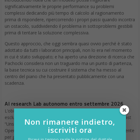
significativamente le proprie performance su problemi
complessi dedicando più tempo di calcolo al ragionamento
prima di rispondere, ripercorrendo i propri passi quando incontra
un ostacolo, suddividendo il problema in sottoproblemi gestibili
prima di tentare la soluzione complessiva.
Questo approccio, che oggi sembra quasi ovvio perché è stato
adottato da tutti i laboratori principali, non lo era nel momento
in cui è stato sviluppato; e ha aperto una direzione di ricerca che
Pachocki considera non un traguardo ma un punto di partenza,
la base tecnica su cui costruire il sistema che ha messo al
centro del piano che ha presentato pubblicamente con una
scadenza.
AI research Lab autonomo entro settembre 2026
L’obiettivo che Jakub Pachocki ha dichiarato in un’intervista
esclusiva al MIT Technology Review e confermato nel podcast
Non rimanere indietro,
“Unsupervised Learning” è questo: entro settembre 2026,
iscriviti ora
OpenAI vuole un sistema AI capace di lavorare autonomamente
per giorni su un problema di ricerca complesso, senza
Ricevi in tempo reale le notizie del digitale