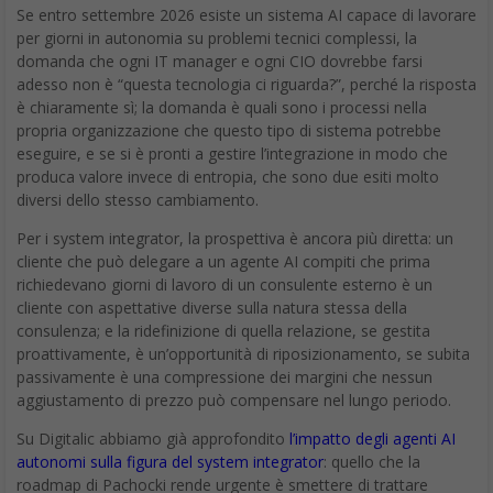
Se entro settembre 2026 esiste un sistema AI capace di lavorare
per giorni in autonomia su problemi tecnici complessi, la
domanda che ogni IT manager e ogni CIO dovrebbe farsi
adesso non è “questa tecnologia ci riguarda?”, perché la risposta
è chiaramente sì; la domanda è quali sono i processi nella
propria organizzazione che questo tipo di sistema potrebbe
eseguire, e se si è pronti a gestire l’integrazione in modo che
produca valore invece di entropia, che sono due esiti molto
diversi dello stesso cambiamento.
Per i system integrator, la prospettiva è ancora più diretta: un
cliente che può delegare a un agente AI compiti che prima
richiedevano giorni di lavoro di un consulente esterno è un
cliente con aspettative diverse sulla natura stessa della
consulenza; e la ridefinizione di quella relazione, se gestita
proattivamente, è un’opportunità di riposizionamento, se subita
passivamente è una compressione dei margini che nessun
aggiustamento di prezzo può compensare nel lungo periodo.
Su Digitalic abbiamo già approfondito
l’impatto degli agenti AI
autonomi sulla figura del system integrator
: quello che la
roadmap di Pachocki rende urgente è smettere di trattare