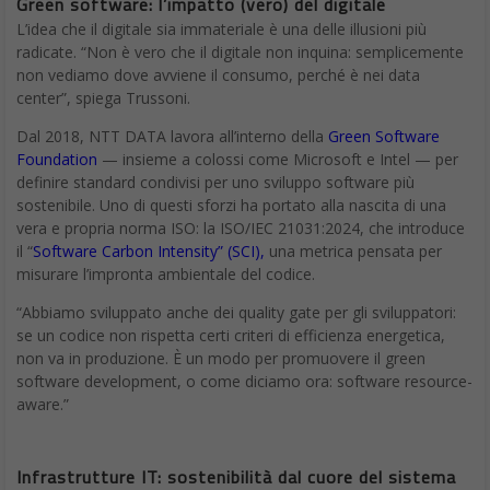
Green software: l’impatto (vero) del digitale
L’idea che il digitale sia immateriale è una delle illusioni più
radicate. “Non è vero che il digitale non inquina: semplicemente
non vediamo dove avviene il consumo, perché è nei data
center”, spiega Trussoni.
Dal 2018, NTT DATA lavora all’interno della
Green Software
Foundation
— insieme a colossi come Microsoft e Intel — per
definire standard condivisi per uno sviluppo software più
sostenibile. Uno di questi sforzi ha portato alla nascita di una
vera e propria norma ISO: la ISO/IEC 21031:2024, che introduce
il “
Software Carbon Intensity” (SCI),
una metrica pensata per
misurare l’impronta ambientale del codice.
“Abbiamo sviluppato anche dei quality gate per gli sviluppatori:
se un codice non rispetta certi criteri di efficienza energetica,
non va in produzione. È un modo per promuovere il green
software development, o come diciamo ora: software resource-
aware.”
Infrastrutture IT: sostenibilità dal cuore del sistema