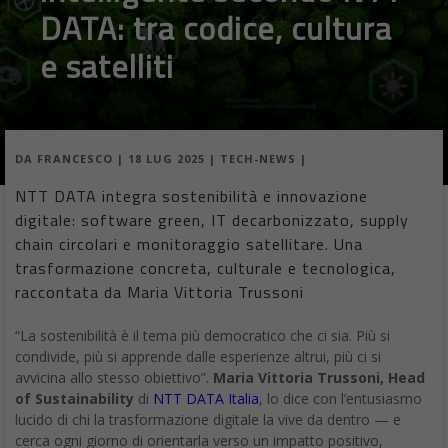
DATA: tra codice, cultura
e satelliti
DA
FRANCESCO
|
18 LUG 2025
|
TECH-NEWS
|
NTT DATA integra sostenibilità e innovazione
digitale: software green, IT decarbonizzato, supply
chain circolari e monitoraggio satellitare. Una
trasformazione concreta, culturale e tecnologica,
raccontata da Maria Vittoria Trussoni
“La sostenibilità è il tema più democratico che ci sia. Più si
condivide, più si apprende dalle esperienze altrui, più ci si
avvicina allo stesso obiettivo”.
Maria Vittoria Trussoni, Head
of Sustainability
di
NTT DATA Italia
, lo dice con l’entusiasmo
lucido di chi la trasformazione digitale la vive da dentro — e
cerca ogni giorno di orientarla verso un impatto positivo,