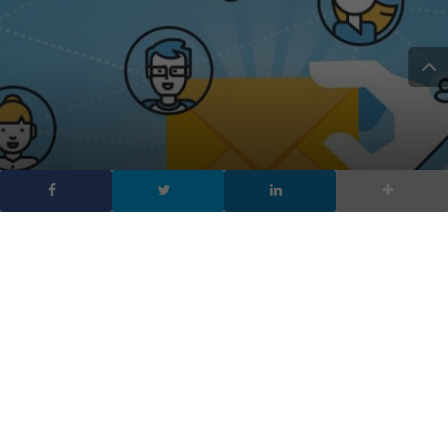
Come usare le email in
maniera professionale
evitando i rischi
DA
FRANCESCO MARINO
|
24 LUG 2017
|
TECH-NEWS
|
Le email rimangono lo strumento principale della
comunicazione professionale, ma ci sono almeno 4