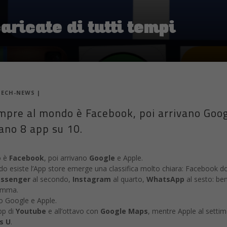
aricate di tutti tempi
TECH-NEWS
|
empre al mondo è Facebook, poi arrivano Goog
cano 8 app su 10.
o è
Facebook
, poi arrivano
Google
e Apple.
do esiste l’App store emerge una classifica molto chiara: Facebook 
ssenger
al secondo,
Instagram
al quarto,
WhatsApp
al sesto: be
somma.
no Google e Apple.
pp di
Youtube
e all’ottavo con
Google Maps
, mentre Apple al setti
s U
.