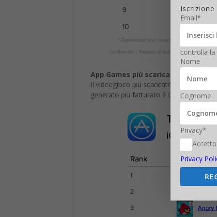
Iscrizione
Email*
controlla la
Nome
App Games più scaricati di sempre
Il videogioco più scaricato di ogni temp
generato più fatturato è Clash of Clans
Cognome
Privacy*
Accetto
Privacy Poli
RE