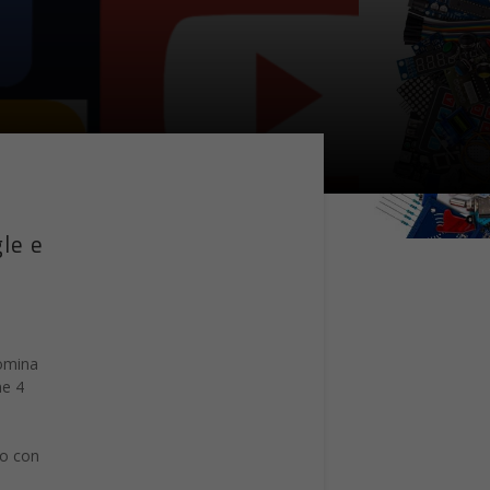
le e
domina
ne 4
mo con