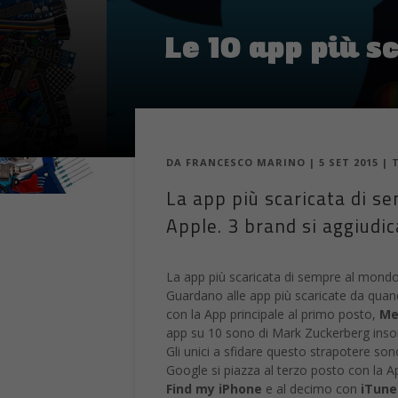
Le 10 app più sc
DA
FRANCESCO MARINO
|
5 SET 2015
|
La app più scaricata di s
Apple. 3 brand si aggiudi
La app più scaricata di sempre al mond
Guardano alle app più scaricate da quan
con la App principale al primo posto,
Me
app su 10 sono di Mark Zuckerberg in
Gli unici a sfidare questo strapotere so
Google si piazza al terzo posto con la A
Find my iPhone
e al decimo con
iTune