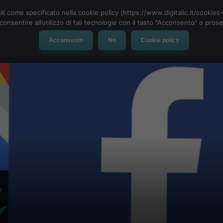
ili come specificato nella cookie policy (https://www.digitalic.it/cookie
cconsentire all’utilizzo di tali tecnologie con il tasto "Acconsento" o pro
Acconsento
No
Cookie policy
evice
Social Network
App
Automotive
Tech-News