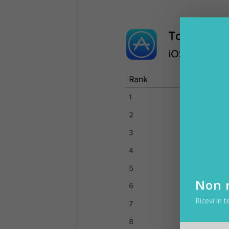
Non r
Ricevi in t