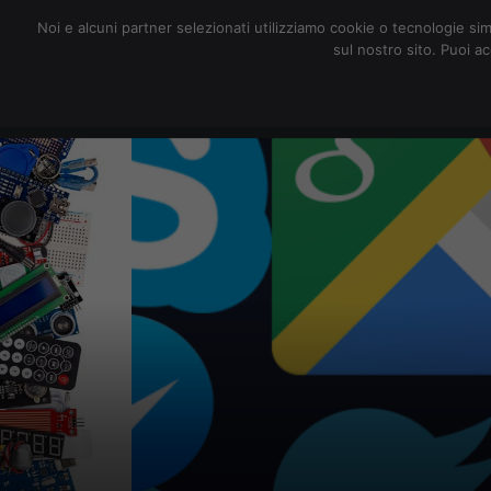
redazione@digitalic.it
Noi e alcuni partner selezionati utilizziamo cookie o tecnologie sim
sul nostro sito. Puoi a
Hardware & Software
D