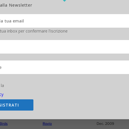
 alla Newsletter
 tua inbox per confermare l'iscrizione
o è Candy Crush Saga, seguito da Ninja Fruit e Angry Birds, ma quello
, seguito da Candy Crush Saga.
 la
cy
GISTRATI