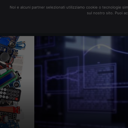
redazione@digitalic.it
Noi e alcuni partner selezionati utilizziamo cookie o tecnologie sim
sul nostro sito. Puoi a
Hardware & Software
D