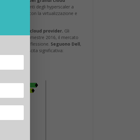
investimenti dei grandi cloud
i gli investimenti degli hyperscaler a
 macchine ma con la virtualizzazione e
i acquisti dei cloud provider.
Gli
do al quarto trimestre 2016, il mercato
n trimestre in flessione.
Seguono Dell
,
strato una crescita significativa: