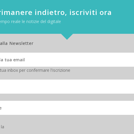
er a fine anno è, secondo Gartner,
collegata all’andamento degli 
ainante se si considerano le vendite in tutto il 2016. Sono stati infatt
imanere indietro, iscriviti ora
le aziende stanno man mano sostituendo i vecchi server non con nuove
empo reale le notizie del digitale
, la (piccola) crescita prevista per il comparto sarà legata agl
reranno una piccola crescita in valore ma un declino in volumi. Tornan
to
Hpe
,
che mantiene un certo margine sulla concorrenza nonostante u
 alla Newsletter
sione. Al quarto posto si trova l’unica azienda delle “top 5” che ha regi
 tua inbox per confermare l'iscrizione
 la