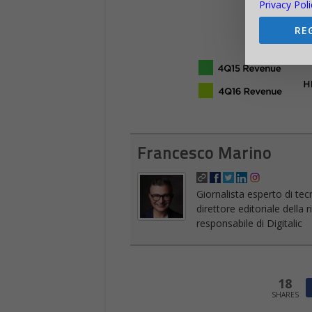
Privacy Poli
RE
Francesco Marino
Giornalista esperto di tec
direttore editoriale della
responsabile di Digitalic
18
SHARES