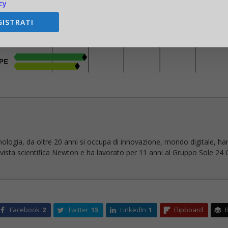
cy
GISTRATI
nologia, da oltre 20 anni si occupa di innovazione, mondo digitale, ha
 rivista scientifica Newton e ha lavorato per 11 anni al Gruppo Sole 24 O
Facebook
2
Twitter
15
LinkedIn
1
Flipboard
B