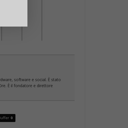
rdware, software e social. È stato
re. È il fondatore e direttore
uffer
0