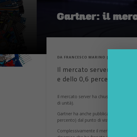
Gartner: il mer
DA
FRANCESCO MARINO
|
16 LUG 2017
Il mercato server ha chiuso
e dello 0,6 percento in vol
Il mercato server ha chiuso il quarto trim
di unità).
Gartner ha anche pubblicato alcune cifre
percento) dal punto di vista dei volumi m
Complessivamente il mercato vede il
pr