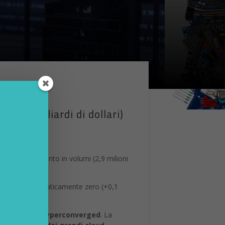
(14,8 miliardi di dollari)
 dello 0,6 percento in volumi (2,9 milioni
so a crescita praticamente zero (+0,1
i integrati e hyperconverged
. La