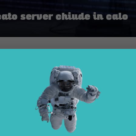
cato server chiude in calo
|
TECH-NEWS
|
 il Q4 2016 in calo del 1,9 percento in valore 
umi (2,9 milioni di unità).
estre 2016 in calo del 1,9 percento in valore (14,8 miliardi di dollari) e
 relative all’andamento del mercato per tutto il 2016. L’anno si è chiu
a con una flessione del 2,7 percento per i ricavi globali.
edominio dei server x86 in quanto tali e come nodi dei sistem