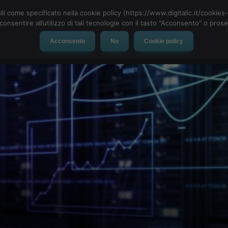
ili come specificato nella cookie policy (https://www.digitalic.it/cookie
cconsentire all’utilizzo di tali tecnologie con il tasto "Acconsento" o pro
Acconsento
No
Cookie policy
evice
Social Network
App
Automotive
Tech-News