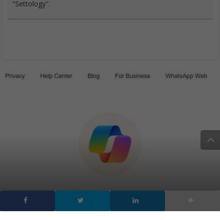
"Settology".
Come usare l’AI su