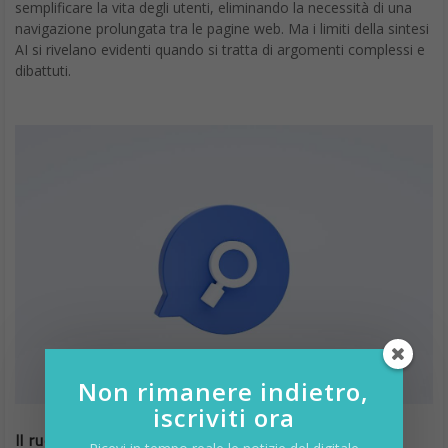
semplificare la vita degli utenti, eliminando la necessità di una
navigazione prolungata tra le pagine web. Ma i limiti della sintesi
AI si rivelano evidenti quando si tratta di argomenti complessi e
dibattuti.
Non rimanere indietro,
iscriviti ora
Il ruolo di SearchGPT e le sue promesse