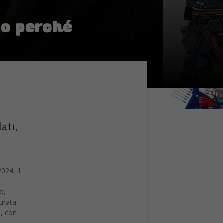
co perché
ati,
024, il
o,
durata
à, con