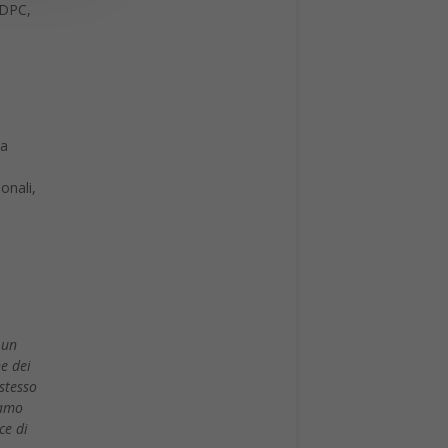
 DPC,
da
onali,
 un
e dei
 stesso
iamo
ce di