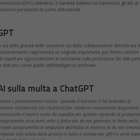
mission (DPC) irlandese. Il Garante italiano ha trasmesso gli atti al
lazioni persistenti da parte dell’azienda.
tGPT
 sia della gravità delle violazioni sia della collaborazione dimostrata 
provvedimento rappresenta un segnale importante per l’intero settore
di rispettare rigorosamente le normative sulla protezione dei dati pers
elicato come quello dell’intelligenza artificiale.
AI sulla multa a ChatGPT
onata e presenteremo ricorso. Quando il Garante ci ha ordinato di
bbiamo collaborato con l’Autorità per renderlo nuovamente disponibile
conosciuto il nostro ruolo da capofila per quanto riguarda la protezion
rappresenta circa venti volte il fatturato da noi generato in Italia nello
arante comprometta le ambizioni dell’Italia in materia di IA, ma riman
eposte alla tutela della privacy in tutto il mondo per offrire un’IA capa