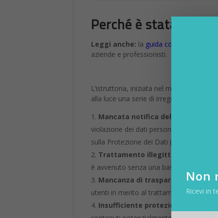
Perché è stata mult
Leggi anche:
la
guida completa a Cha
aziende e professionisti.
L’istruttoria, iniziata nel marzo 2023 a 
alla luce una serie di irregolarità:
Mancata notifica della violazione 
violazione dei dati personali avvenuta 
sulla Protezione dei Dati (GDPR).
Trattamento illegittimo dei dati
:
è avvenuto senza una base giuridica adeg
Non r
Mancanza di trasparenza
: OpenAI 
Ricevi in t
utenti in merito al trattamento dei loro d
Insufficiente protezione dei minor
contenuti potenzialmente inappropriati.