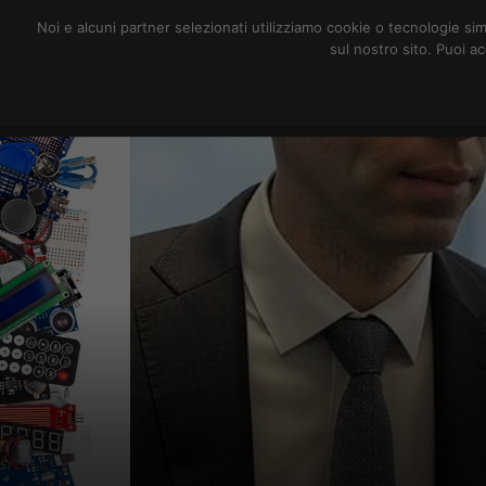
redazione@digitalic.it
Noi e alcuni partner selezionati utilizziamo cookie o tecnologie sim
sul nostro sito. Puoi a
Hardware & Software
D