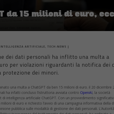
 da 15 milioni di euro, ec
INTELLIGENZA ARTIFICIALE
,
TECH-NEWS
|
ne dei dati personali ha inflitto una multa a
ro per violazioni riguardanti la notifica dei d
a protezione dei minori.
minato una multa a ChatGPT da ben 15 milioni di euro. il 20 dicembre 2
li ha infatti concluso l’istruttoria avviata contro
OpenAI
, la società
ot di intelligenza artificiale ChatGPT. Con un provvedimento significativ
milioni di euro e richiesto l’avvio di una campagna informativa della 
opinione pubblica sulle modalità di gestione dei dati personali. L’Autorit
’effettiva trasparenza del trattamento dei dati personali, ha ordinato a