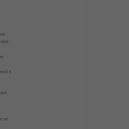
bre
ndoli
ono
enAI li
 Non
he se