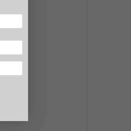
PT
genza
one dei
e