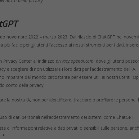
ei diritti della privacy”
atGPT
iodo novembre 2022 – marzo 2023. Dal rilascio di ChatGPT nel novem
iù facile per gli utenti l’accesso ai nostri strumenti per i dati, insere
Privacy Center all’indirizzo
privacy.openai.com
, dove gli utenti poss
cy e scegliere di non utilizzare i loro dati per l’addestramento dell’IA.
vono imparare dal mondo circostante per essere utili ai nostri utenti. Op
do conto della privacy:
re la nostra IA, non per identificare, tracciare o profilare le persone.
uso di dati personali nell’addestramento dei sistemi come ChatGPT.
ste di informazioni relative a dati privati o sensibili sulle persone, anc
ca.