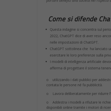
portare benefici alla società nel rispetto d
Come si difende Ch
Questa indagine si concentra sul per
2022, ChatGPT dice di aver reso ancora p
nelle impostazioni di ChatGPT.
ChatGPT sottolinea che ha lanciato un 
esercitare le loro preferenze sulla priva
I modelli di intelligenza artificiale de
afferma di progettare il sistema tenen
o utilizzando i dati pubblici per addestra
contata le persone né fa pubblicità.
o Lavora deliberatamente per ridurre l’
o Addestra i modelli a rifiutare le richie
disponibili online tramite i motori di ricer