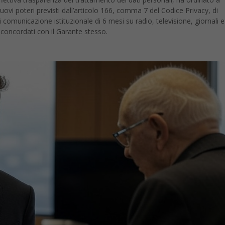
uovi poteri previsti dall’articolo 166, comma 7 del Codice Privacy, di
omunicazione istituzionale di 6 mesi su radio, televisione, giornali e
 concordati con il Garante stesso.