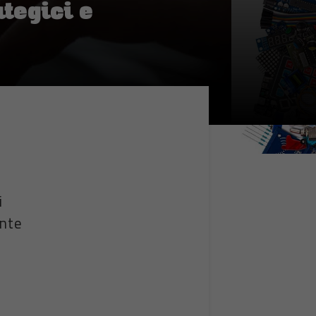
tegici e
i
ente