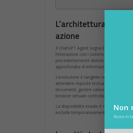
L’architettura della 
azione
Il ChatGPT Agent segna il superamento 
l’interazione con i sistemi di AI gener
precedentemente distinti: Operator per l’
approfondita di informazioni complesse, 
L’evoluzione è tangibile nell’esperienz
attendere risposte testuali, ora l’age
documenti, gestire calendari e coordinare
browser virtuale controllato, mantenend
Non r
La disponibilità iniziale è riservata agli ut
esclude temporaneamente Svizzera ed Eur
Ricevi in t