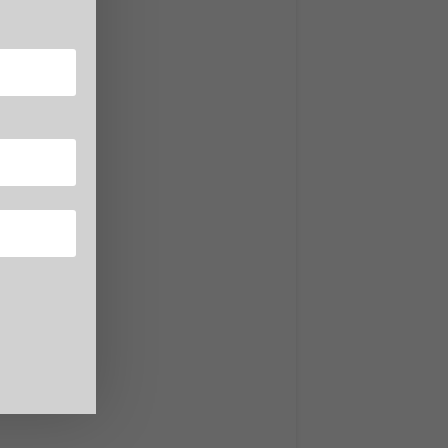
gente
alla
tti
il
.
mazione
ne di
osti