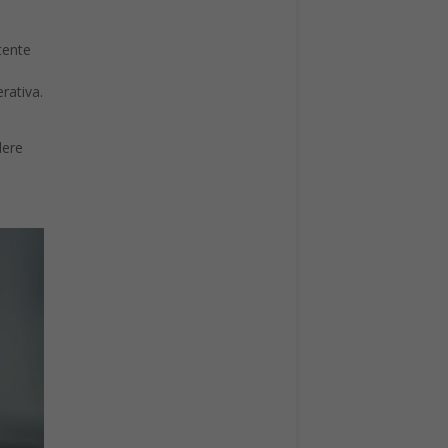
tente
rativa.
dere