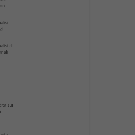
non
alisi
zi
lisi di
riali
ita sui
a
i
venta