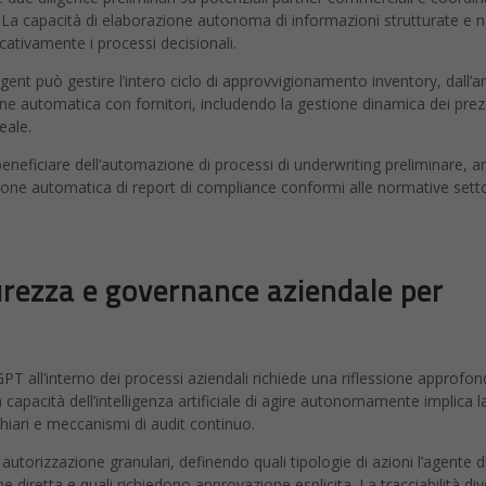
. La capacità di elaborazione autonoma di informazioni strutturate e 
icativamente i processi decisionali.
gent può gestire l’intero ciclo di approvvigionamento inventory, dall’an
ne automatica con fornitori, includendo la gestione dinamica dei prez
eale.
beneficiare dell’automazione di processi di underwriting preliminare, ana
ione automatica di report di compliance conformi alle normative setto
urezza e governance aziendale per
T all’interno dei processi aziendali richiede una riflessione approfond
apacità dell’intelligenza artificiale di agire autonomamente implica l
chiari e meccanismi di audit continuo.
autorizzazione granulari, definendo quali tipologie di azioni l’agente d
diretta e quali richiedono approvazione esplicita. La tracciabilità di