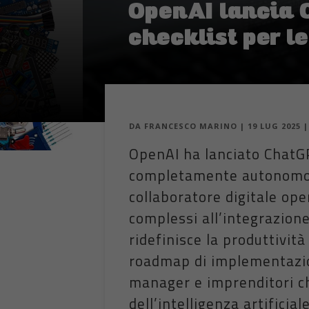
OpenAI lancia C
checklist per l
DA
FRANCESCO MARINO
|
19 LUG 2025
OpenAI ha lanciato ChatG
completamente autonomo c
collaboratore digitale ope
complessi all’integrazion
ridefinisce la produttività
roadmap di implementazio
manager e imprenditori ch
dell’intelligenza artificial