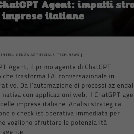
hatGPT Agent: impatti stra
e imprese italiane
|
INTELLIGENZA ARTIFICIALE
,
TECH-NEWS
|
PT Agent, il primo agente di ChatGPT
he trasforma l’AI conversazionale in
rativo. Dall’automazione di processi aziendal
e nativa con applicazioni web, il ChatGPT ag
 delle imprese italiane. Analisi strategica,
ne e checklist operativa immediata per
e vogliono sfruttare le potenzialità
e agente.