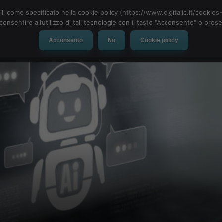
ili come specificato nella cookie policy (https://www.digitalic.it/cookie
cconsentire all’utilizzo di tali tecnologie con il tasto "Acconsento" o pro
Acconsento
No
Cookie policy
evice
Social Network
App
Automotive
Tech-News