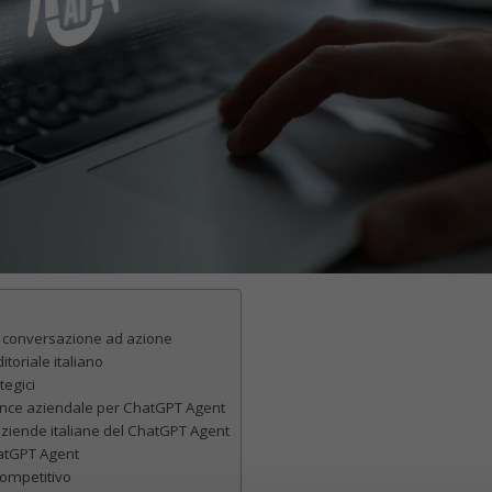
da conversazione ad azione
itoriale italiano
tegici
ance aziendale per ChatGPT Agent
iende italiane del ChatGPT Agent
atGPT Agent
competitivo