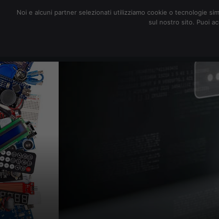
redazione@digitalic.it
Noi e alcuni partner selezionati utilizziamo cookie o tecnologie sim
sul nostro sito. Puoi a
Hardware & Software
D