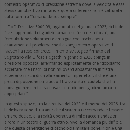
contesto operativo di pressione estrema dove la velocità è essa
stessa un obiettivo militare, e quella differenza non è catturata
dalla formula “l’umano decide sempre”.
Il DoD Directive 3000.09, aggiornato nel gennaio 2023, richiede
“livelli appropriati di giudizio umano sull’uso della forza”, una
formulazione volutamente ambigua che lascia aperto
esattamente il problema che il dispiegamento operativo di
Maven ha reso concreto. Il memo strategico firmato dal
Segretario alla Difesa Hegseth in gennaio 2026 spinge in
direzione opposta, affermando esplicitamente che “dobbiamo
accettare che i rischi di non muoverci abbastanza in fretta
superano i rischi di un allineamento imperfetto”, il che è una
presa di posizione sul tradeoff tra velocità e cautela che ha
conseguenze dirette su cosa si intende per “giudizio umano
appropriato”.
In questo spazio, tra la direttiva del 2023 e il memo del 2026, tra
la dichiarazione di Palantir che il sistema raccomanda e l’essere
umano decide, e la realtà operativa di mille raccomandazioni
all’ora in un teatro di guerra attivo, vive la domanda più difficile
che questa generazione di tecnologia militare pone. Non è una