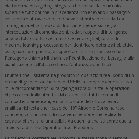
piattaforma di targeting integrata che consolida in un’unica
superficie funzioni che in precedenza richiedevano il passaggio
sequenziale attraverso otto o nove sistemi separati: dati da
immagini satellitari, video di droni, intelligence sui segnali,
intercettazioni di comunicazioni, radar, rapporti di intelligence
umana, tutto confluisce in un sistema che gli algoritmi di
machine learning processano per identificare potenziali obiettivi,
assegnare loro priorità, e supportare l’intero processo che il
Pentagono chiama kill chain, dall’identificazione del bersaglio alla
pianificazione dell’attacco fino all’autorizzazione finale.
I numeri che il sistema ha prodotto in operazioni reali sono di un
ordine di grandezza che rende difficile la comprensione intuitiva:
mille raccomandazioni di targeting all’ora durante le operazioni
di picco, ventimila utenti attivi distribuiti in tutti i comandi
combattenti americani, e una riduzione della forza lavoro
analitica richiesta che il caso dell’18° Airborne Corps ha reso
concreta, con un team di circa venti persone che replica la
capacità di analisi di una cellula da duemila analisti come quella
impiegata durante Operation Iraqi Freedom.
La traiettoria contrattuale racconta la stessa storia in termini