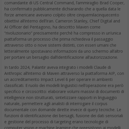
comandante di US Central Command, l’ammiraglio Brad Cooper,
ha confermato pubblicamente dichiarando che a quella data le
forze americane avevano colpito oltre cinquemilacinquecento
obiettivi all’interno dell’Iran. Cameron Stanley, Chief Digital and
AI Officer del Pentagono, ha descritto Maven come
“rivoluzionario” precisamente perché ha compresso in un’unica
piattaforma un processo che prima richiedeva il passaggio
attraverso otto o nove sistemi distinti, con esseri umani che
letteralmente spostavano informazioni da uno schermo all’altro
per portare un bersaglio dall’identificazione all’autorizzazione.
In tardo 2024, Palantir aveva integrato i modelli Claude di
Anthropic all’interno di Maven attraverso la piattaforma AIP, con
un accreditamento Impact Level 6 per operare in ambienti
classificati. Il ruolo dei modelli linguistici nell’operazione era però
specifico e circoscritto: elaborare volumi massivi di documenti di
intelligence non strutturati, sintetizzare rapporti in linguaggio
naturale, permettere agli analisti di interrogare il corpus
documentale con domande dirette invece di query tecniche. Le
funzioni di identificazione dei bersagli, fusione dei dati sensoriali
e gestione del processo di targeting erano tecnologie di
computer vision e machine learning che preesistono ai modelli