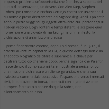
in questo problema un’opportunità che è anche, a seconda del
punto di osservazione, un dovere. Con Alex Karp, Stephen
Cohen, Joe Lonsdale e Nathan Gettings costruisce un’azienda il
cui nome è preso direttamente dal Signore degli Anelli: i palantíri
sono le pietre veggenti, gli oggetti attraverso cui i personaggi di
Tolkien vedono luoghi lontani e tempi distanti, e scegliere quel
nome non è una trovata di marketing ma un manifesto, la
dichiarazione di un’ambizione precisa.
Il primo finanziatore esterno, dopo Thiel stesso, è In-Q-Tel, il
braccio di venture capital della CIA, e questo dettaglio non è un
aneddoto biografico da citare e superare: è la chiave per
decifrare tutto ciò che viene dopo, perché significa che Palantir
nasce dentro il complesso militare-industriale americano, con
una missione dichiarata e un cliente garantito, e che la sua
traiettoria commerciale successiva, l’espansione verso i mercati
civili, la quotazione in borsa, i contratti con le grandi aziende
europee, è crescita a partire da quella radice, non
allontanamento da essa.