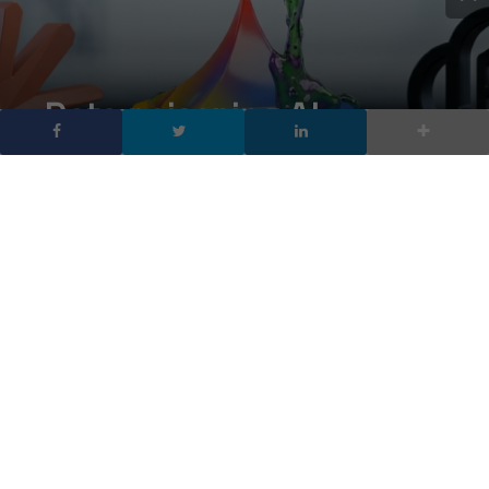
Data poisoning AI:
bastano 250 documenti
per avvelenare qualsiasi
AI
DA
FRANCESCO MARINO
|
27 MAR 2026
|
INTELLIGENZA
ARTIFICIALE
,
TECH-NEWS
|
Uno studio Anthropic dimostra che 250 documenti
corrotti possono compromettere qualsiasi modello AI.
Cos’è il data poisoning e come difendersi.
Il data poisoning è la tecnica con cui un aggressore inserisce