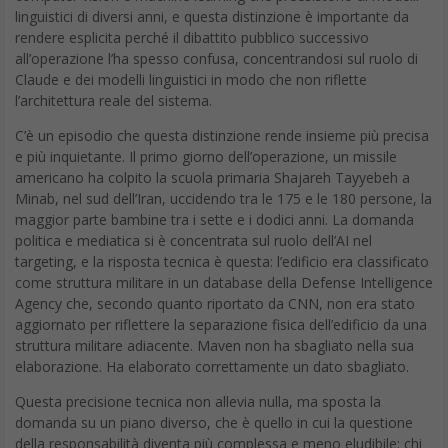
linguistici di diversi anni, e questa distinzione è importante da
rendere esplicita perché il dibattito pubblico successivo
all’operazione l’ha spesso confusa, concentrandosi sul ruolo di
Claude e dei modelli linguistici in modo che non riflette
l’architettura reale del sistema.
C’è un episodio che questa distinzione rende insieme più precisa
e più inquietante. Il primo giorno dell’operazione, un missile
americano ha colpito la scuola primaria Shajareh Tayyebeh a
Minab, nel sud dell’Iran, uccidendo tra le 175 e le 180 persone, la
maggior parte bambine tra i sette e i dodici anni. La domanda
politica e mediatica si è concentrata sul ruolo dell’AI nel
targeting, e la risposta tecnica è questa: l’edificio era classificato
come struttura militare in un database della Defense Intelligence
Agency che, secondo quanto riportato da CNN, non era stato
aggiornato per riflettere la separazione fisica dell’edificio da una
struttura militare adiacente. Maven non ha sbagliato nella sua
elaborazione. Ha elaborato correttamente un dato sbagliato.
Questa precisione tecnica non allevia nulla, ma sposta la
domanda su un piano diverso, che è quello in cui la questione
della responsabilità diventa più complessa e meno eludibile: chi