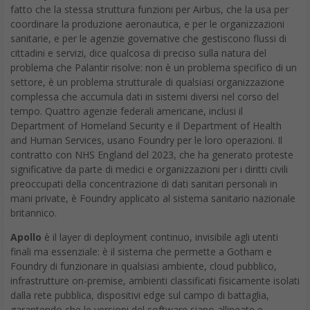
fatto che la stessa struttura funzioni per Airbus, che la usa per
coordinare la produzione aeronautica, e per le organizzazioni
sanitarie, e per le agenzie governative che gestiscono flussi di
cittadini e servizi, dice qualcosa di preciso sulla natura del
problema che Palantir risolve: non è un problema specifico di un
settore, è un problema strutturale di qualsiasi organizzazione
complessa che accumula dati in sistemi diversi nel corso del
tempo. Quattro agenzie federali americane, inclusi il
Department of Homeland Security e il Department of Health
and Human Services, usano Foundry per le loro operazioni. Il
contratto con NHS England del 2023, che ha generato proteste
significative da parte di medici e organizzazioni per i diritti civili
preoccupati della concentrazione di dati sanitari personali in
mani private, è Foundry applicato al sistema sanitario nazionale
britannico.
Apollo
è il layer di deployment continuo, invisibile agli utenti
finali ma essenziale: è il sistema che permette a Gotham e
Foundry di funzionare in qualsiasi ambiente, cloud pubblico,
infrastrutture on-premise, ambienti classificati fisicamente isolati
dalla rete pubblica, dispositivi edge sul campo di battaglia,
garantendo che le versioni del software siano allineate e