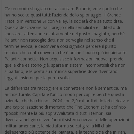
C’è un modo sbagliato di raccontare Palantir, ed è quello che
hanno scelto quasi tutti: l’azienda dello spionaggio, il Grande
Fratello in versione Silicon Valley, la società che sa tutto di te.
Questa descrizione ha il pregio della semplicità e il difetto di
spostare l’attenzione esattamente nel posto sbagliato, perché
Palantir non raccoglie dati, non sorveglia nel senso che il
termine evoca, e descriverla così significa perdere il punto
tecnico che conta davvero, che è anche il punto più inquietante:
Palantir connette. Non acquisisce informazioni nuove, prende
quelle che esistono già, sparse in sistemi incompatibili che non
si parlano, e le porta su un’unica superficie dove diventano
leggibili insieme per la prima volta.
La differenza tra raccogliere e connettere non è semantica, ma
architetturale. Capirla è l’unico modo per capire perché questa
azienda, che ha chiuso il 2024 con 2,9 miliardi di dollari di ricavi e
una capitalizzazione di mercato che The Economist ha definito
“possibilmente la più sopravvalutata di tutti i tempi”, sia
diventata nel giro di vent’anni il sistema nervoso delle operazioni
militari americane, la piattaforma su cui gira la kill chain
dell’esercito più potente del pianeta, e la tecnologia che in Iran,