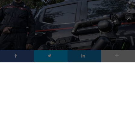
Saetta: il cane Robot dei
Carabinieri di Roma
DA
FRANCESCO
|
25 MAG 2024
|
TECH-NEWS
|
I Carabinieri di Roma adottano Saetta, il robot Spot di
Boston Dynamics, per attività di sicurezza.