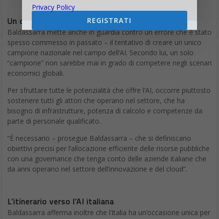
Privacy Policy
Un campione per l’AI
REGISTRATI
Baldassarra mette anche in guardia contro un errore che è stato
spesso commesso in passato – il tentativo di creare un unico
campione nazionale nel campo dell’AI. Secondo lui, un solo
“campione” non sarebbe mai in grado di competere negli scenari
economici globali.
Per sfruttare tutte le potenzialità che offre l’AI, occorre piuttosto
sostenere tutti gli attori che operano nel settore, che ha
bisogno di infrastrutture, potenza di calcolo e competenze da
parte di personale qualificato.
“È necessario – prosegue Baldassarra – che si definiscano
obiettivi precisi per l’allocazione efficiente delle risorse pubbliche
con una governance che tenga conto delle aziende italiane che
da anni operano nel settore dell’innovazione e del cloud”.
L’itinerario verso l’AI italiana
Baldassarra afferma inoltre che l’Italia ha un’occasione unica per