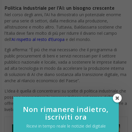
Politica Industriale per l’AI: un bisogno crescente
Nel corso degli anni, l’AI ha dimostrato un potenziale enorme
per una serie di settori, dalla medicina alla produzione,
all’istruzione e molto altro. Tuttavia, Baldassarra sostiene che
l’Italia deve fare molto di più per ridurre il divario nel campo
dell’
AI rispetto al resto d’Europa
e del mondo.
Egli afferma: “È più che mai necessario che il programma di
public procurement di beni e servizi necessari per il settore
pubblico nazionale e locale, vada a sostenere le imprese italiane
ad alta tecnologia in modo da accelerare la produzione interna
di soluzioni di AI che diano sostanza alla transizione digitale, ma
anche al rilancio economico del Paese”.
L’idea è quella di concentrarsi su scelte di politica industriale che
possano incoraggiare le imprese italiane nel campo dell’AI,
offrendo loro il supporto necessario per crescere e competere a
Non rimanere indietro,
livello globale.
iscriviti ora
Ricevi in tempo reale le notizie del digitale