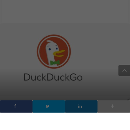
DuckDuckGo, come
funziona l’alternativa a