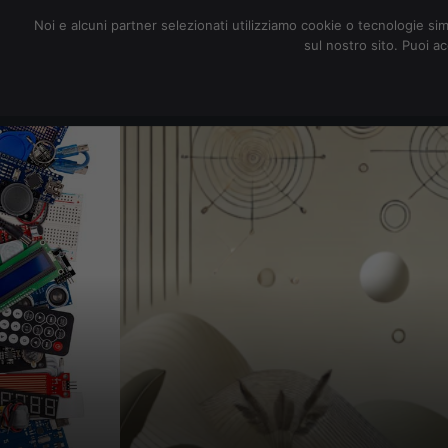
redazione@digitalic.it
Noi e alcuni partner selezionati utilizziamo cookie o tecnologie sim
sul nostro sito. Puoi a
Hardware & Software
D