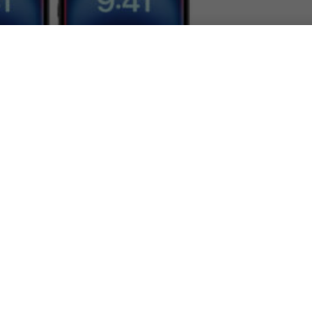
 cosa sta
ità