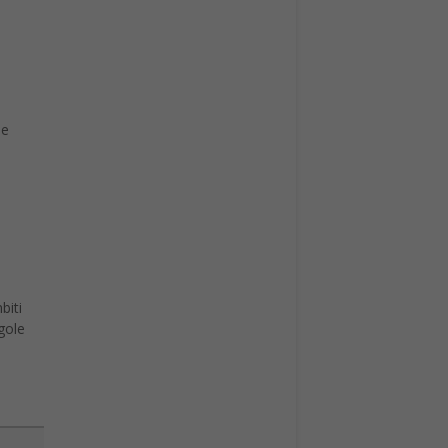
le
biti
egole