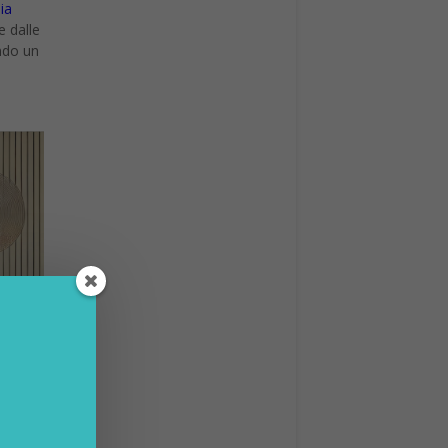
ia
e dalle
ndo un