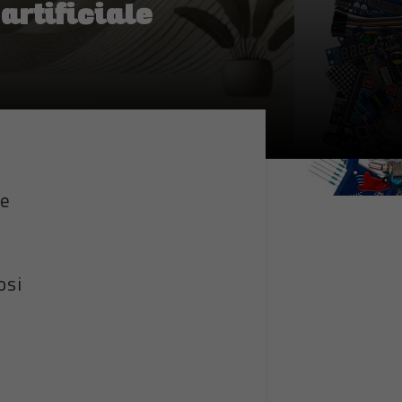
artificiale
le
osi