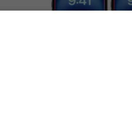
Apple ritarda l
succedendo?
DA
FRANCESCO MARINO
|
8 MAR 2025
|
Apple ha ufficialmente ann
avanzate di Siri basate sul