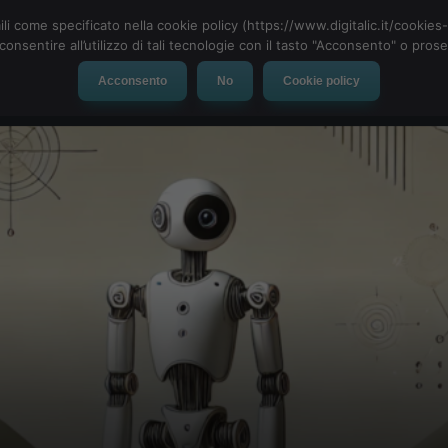
ili come specificato nella cookie policy (https://www.digitalic.it/cookie
cconsentire all’utilizzo di tali tecnologie con il tasto "Acconsento" o pro
Acconsento
No
Cookie policy
evice
Social Network
App
Automotive
Tech-News