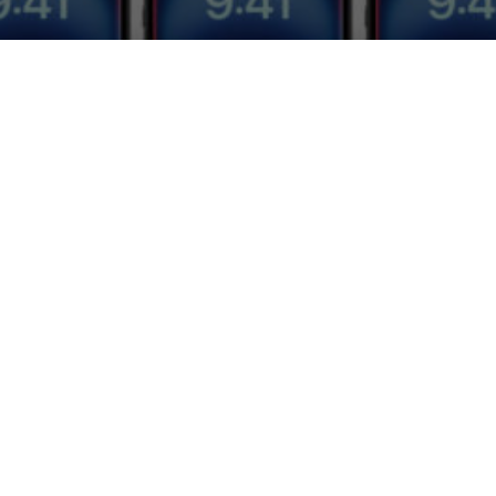
a nuova versione AI di Siri:
INTELLIGENZA ARTIFICIALE
,
TECH-NEWS
|
unciato il ritardo nel rilascio delle funzional
l’intelligenza artificiale, originariamente