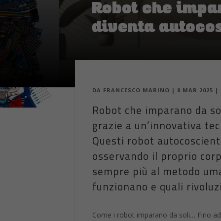
Robot che impar
diventa autoco
DA
FRANCESCO MARINO
|
8 MAR 2025
|
Robot che imparano da sol
grazie a un’innovativa tec
Questi robot autocoscie
osservando il proprio cor
sempre più al metodo um
funzionano e quali rivoluz
Come i robot imparano da soli… Fino ad 