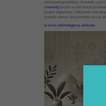
simulazioni predefinite, limitando così l
University
basata su reti neurali profond
proprie esperienze. Utilizzando una sem
modello interno che permette loro di ada
la storia dell’intelligenza artificiale