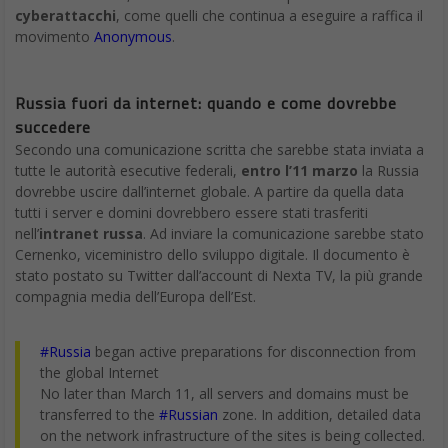
cyberattacchi
, come quelli che continua a eseguire a raffica il
movimento
Anonymous
.
Russia fuori da internet: quando e come dovrebbe
succedere
Secondo una comunicazione scritta che sarebbe stata inviata a
tutte le autorità esecutive federali,
entro l’11 marzo
la Russia
dovrebbe uscire dall’internet globale. A partire da quella data
tutti i server e domini dovrebbero essere stati trasferiti
nell’
intranet russa
. Ad inviare la comunicazione sarebbe stato
Cernenko, viceministro dello sviluppo digitale. Il documento è
stato postato su Twitter dall’account di Nexta TV, la più grande
compagnia media dell’Europa dell’Est.
#Russia
began active preparations for disconnection from
the global Internet
No later than March 11, all servers and domains must be
transferred to the
#Russian
zone. In addition, detailed data
on the network infrastructure of the sites is being collected.