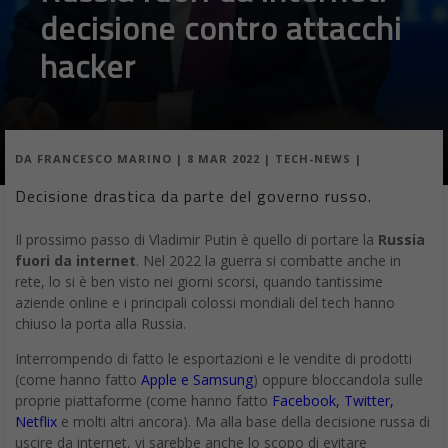
decisione contro attacchi
hacker
DA
FRANCESCO MARINO
|
8 MAR 2022
|
TECH-NEWS
|
Decisione drastica da parte del governo russo.
Il prossimo passo di Vladimir Putin è quello di portare la
Russia
fuori da internet
. Nel 2022 la guerra si combatte anche in
rete, lo si è ben visto nei giorni scorsi, quando tantissime
aziende online e i principali colossi mondiali del tech hanno
chiuso la porta alla Russia.
Interrompendo di fatto le esportazioni e le vendite di prodotti
(come hanno fatto
Apple e Samsung
) oppure bloccandola sulle
proprie piattaforme (come hanno fatto
Facebook, Twitter,
Netflix
e molti altri ancora). Ma alla base della decisione russa di
uscire da internet, vi sarebbe anche lo scopo di evitare