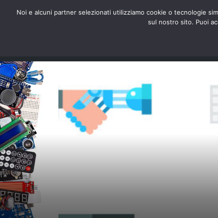
redazione@digitalic.it
Noi e alcuni partner selezionati utilizziamo cookie o tecnologie sim
sul nostro sito. Puoi a
Hardware & Software
D