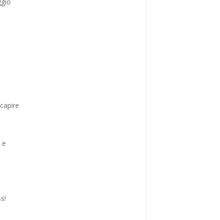
ggio
 capire
 e
s!