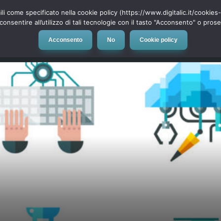
ili come specificato nella cookie policy (https://www.digitalic.it/cookie
cconsentire all’utilizzo di tali tecnologie con il tasto "Acconsento" o pro
Acconsento
No
Cookie policy
evice
Social Network
App
Automotive
Tech-News