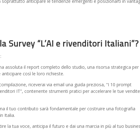
 soprattutto anticipare le tendenze emergenti e posizionarti in vanta
a Survey “L’AI e rivenditori Italiani”?
:
ma assoluta il report completo dello studio, una risorsa strategica per
anticipare così le loro richieste.
ompilazione, riceverai via email una guida preziosa, “I 10 prompt
venditori IT”, contenente strumenti pratici per accelerare le tue vendite
 ma il tuo contributo sarà fondamentale per costruire una fotografia
 Italia.
re la tua voce, anticipa il futuro e dai una marcia in più al tuo busines