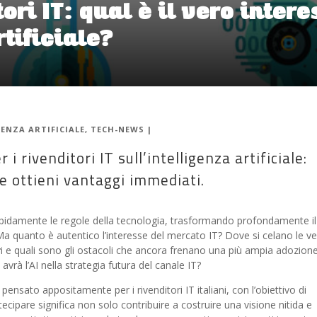
ri IT: qual è il vero intere
rtificiale?
GENZA ARTIFICIALE
,
TECH-NEWS
|
i rivenditori IT sull’intelligenza artificiale:
e ottieni vantaggi immediati.
o rapidamente le regole della tecnologia, trasformando profondamente il
Ma quanto è autentico l’interesse del mercato IT? Dove si celano le v
r
i e quali sono gli ostacoli che ancora frenano una più ampia adozione
vrà l’AI nella strategia futura del canale IT?
ensato appositamente per i rivenditori IT italiani, con l’obiettivo di
tecipare significa non solo contribuire a costruire una visione nitida e