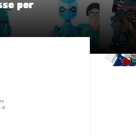
sse per
ere
 di