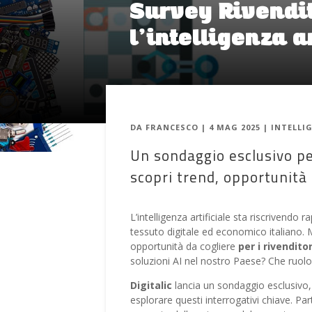
Survey Rivendito
l’intelligenza a
DA
FRANCESCO
|
4 MAG 2025
|
INTELLI
Un sondaggio esclusivo per 
scopri trend, opportunità 
L’intelligenza artificiale sta riscrivend
tessuto digitale ed economico italiano. 
opportunità da cogliere
per i rivendito
soluzioni AI nel nostro Paese? Che ruolo a
Digitalic
lancia un sondaggio esclusivo, p
esplorare questi interrogativi chiave. Par