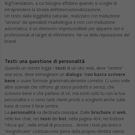
BigTranslation, a cui bisogna affidarsi quando si sceglie di
intraprendere la strada dell’internazionalizzazione.
Un testo dalla leggibilità naturale, realizzato con traduzione
“umana” da specialisti madrelingua e non con traduzione
automatica, è un elemento imprescindibile per apparire seri e
professionali al target di riferimento. Ne va della reputazione del
brand.
Testi: una questione di personalità
Quando un utente legge i
testi
di un sito web, deve “sentire”
una voce, deve immaginare un
dialogo
. N
on basta scrivere
bene
o usare formule grammaticalmente corrette. Ci sono mille
altre aziende che offrono gli stessi prodotti e servizi, che
scrivono bene e che parlano di sé, ma esisti solo tu con la tua
personalità e ci sono tanti clienti pronti a sceglierti anche sulla
base di come li farai sentire.
La
personalità
va declinata ovunque. Dalle
brochure
al
web
,
nelle live chat, nei
testi
dei
bot
, nella pagina 404, nei bottoni
“clicca qui”, nelle email di processo… Anche i testi più brevi e
“insignificanti” costituiscono parte della propria identità vanno