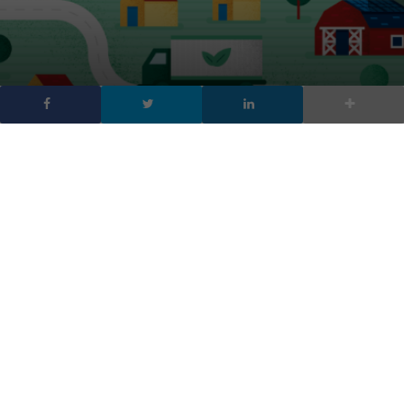
Green economy in logica
4.0: dalla logistica alle
stalle
DA
FRANCESCO MARINO
|
4 MAR 2018
|
TECH-NEWS
|
La green economy e l’industria 4.0 potrebbero essere
due tappe dello stesso percorso, a vantaggio di tutti.
Facciamo alcuni esempi di produzione automatizzata
e interconnessa che nasce da una riprogettazione di
beni e servizi che già oggi utilizziamo, una sorta di