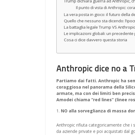
Trump dichiara guerra ad Anthropic, c
Il punto di vista di Anthropic: co
La vera posta in gioco: il futuro della 
Quello che nessuno sta dicendo: l’ipoc
La battaglia legale Trump VS Anthropi
Le implicazioni globali: un precedente
Cosa ci dice davvero questa storia
Anthropic dice no a 
Partiamo dai fatti. Anthropic ha se
coraggiosa nel panorama della Silicon
armate, ma con dei limiti ben precis
Amodei chiama “red lines” (linee ross
NO alla sorveglianza di massa do
Anthropic rifiuta categoricamente che i s
da aziende private e poi acquistati dal 