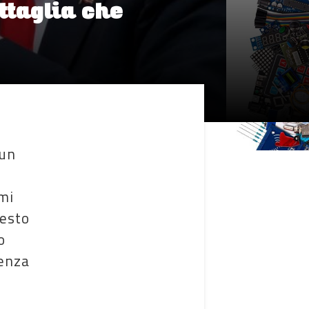
ttaglia che
 un
rmi
uesto
o
senza