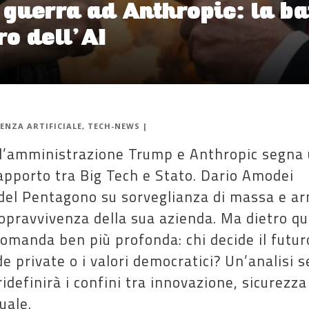
guerra ad Anthropic: la ba
ro dell’AI
ENZA ARTIFICIALE
,
TECH-NEWS
|
a l’amministrazione Trump e Anthropic segna
rapporto tra Big Tech e Stato. Dario Amodei
ti del Pentagono su sorveglianza di massa e a
opravvivenza della sua azienda. Ma dietro q
omanda ben più profonda: chi decide il futur
nde private o i valori democratici? Un’analisi 
 ridefinirà i confini tra innovazione, sicurezza
uale.