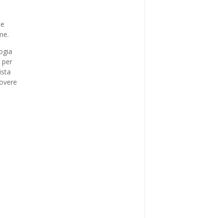
te
me.
ogia
 per
ista
uovere