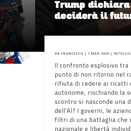
Trump dichiara 
deciderà il futu
DA
FRANCESCO
|
1 MAR 2026
|
INTELLIG
Il confronto esplosivo tr
punto di non ritorno nel 
rifiuta di cedere ai ricat
autonome, rischiando la s
scontro si nasconde una d
dell’AI? I governi, le azie
filtri di una battaglia che
nazionale e libertà individ