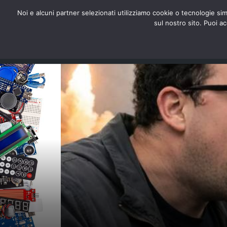
redazione@digitalic.it
Noi e alcuni partner selezionati utilizziamo cookie o tecnologie sim
sul nostro sito. Puoi a
Hardware & Software
D