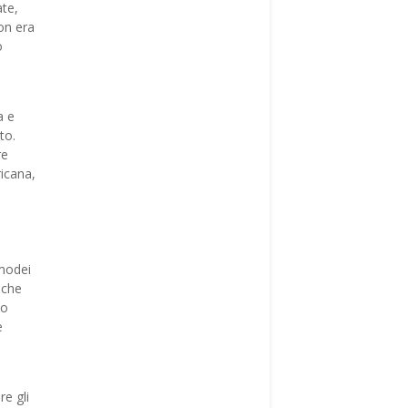
ate,
non era
o
a e
to.
re
icana,
modei
 che
to
e
re gli