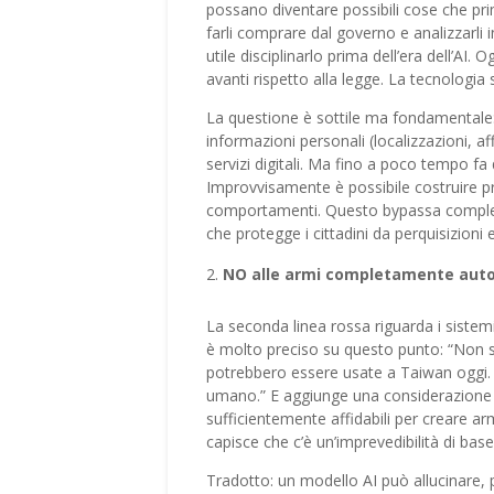
possano diventare possibili cose che pri
farli comprare dal governo e analizzarli 
utile disciplinarlo prima dell’era dell’AI
avanti rispetto alla legge. La tecnologia 
La questione è sottile ma fondamentale:
informazioni personali (localizzazioni, af
servizi digitali. Ma fino a poco tempo fa 
Improvvisamente è possibile costruire prof
comportamenti. Questo bypassa complet
che protegge i cittadini da perquisizioni 
NO alle armi completamente au
La seconda linea rossa riguarda i sist
è molto preciso su questo punto: “Non 
potrebbero essere usate a Taiwan oggi. 
umano.” E aggiunge una considerazione t
sufficientemente affidabili per creare 
capisce che c’è un’imprevedibilità di ba
Tradotto: un modello AI può allucinare, 