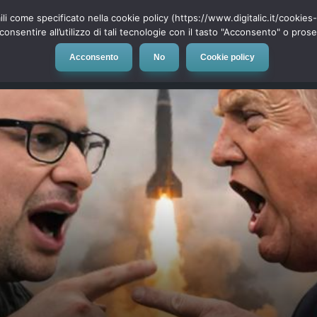
ili come specificato nella cookie policy (https://www.digitalic.it/cookie
cconsentire all’utilizzo di tali tecnologie con il tasto "Acconsento" o pro
Acconsento
No
Cookie policy
evice
Social Network
App
Automotive
Tech-News