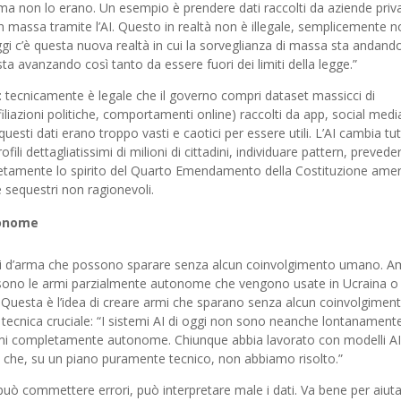
ma non lo erano. Un esempio è prendere dati raccolti da aziende priv
in massa tramite l’AI. Questo in realtà non è illegale, semplicemente 
. Oggi c’è questa nuova realtà in cui la sorveglianza di massa sta andand
sta avanzando così tanto da essere fuori dei limiti della legge.”
 tecnicamente è legale che il governo compri dataset massicci di
filiazioni politiche, comportamenti online) raccolti da app, social medi
questi dati erano troppo vasti e caotici per essere utili. L’AI cambia tut
ili dettagliatissimi di milioni di cittadini, individuare pattern, prevede
amente lo spirito del Quarto Emendamento della Costituzione amer
e sequestri non ragionevoli.
tonome
emi d’arma che possono sparare senza alcun coinvolgimento umano. A
sono le armi parzialmente autonome che vengono usate in Ucraina o
Questa è l’idea di creare armi che sparano senza alcun coinvolgimen
ecnica cruciale: “I sistemi AI di oggi non sono neanche lontanament
armi completamente autonome. Chiunque abbia lavorato con modelli AI
se che, su un piano puramente tecnico, non abbiamo risolto.”
può commettere errori, può interpretare male i dati. Va bene per aiuta