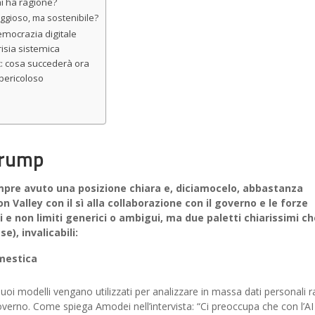
hi ha ragione?
raggioso, ma sostenibile?
democrazia digitale
risia sistemica
c: cosa succederà ora
 pericoloso
Trump
mpre avuto una posizione chiara e, diciamocelo, abbastanza
 Valley con il sì alla collaborazione con il governo e le forze
i e non limiti generici o ambigui, ma due paletti chiarissimi ch
e), invalicabili:
mestica
uoi modelli vengano utilizzati per analizzare in massa dati personali r
governo. Come spiega Amodei nell’intervista: “Ci preoccupa che con l’AI