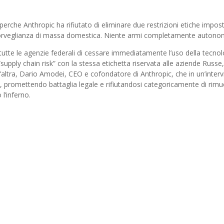
erche Anthropic ha rifiutato di eliminare due restrizioni etiche impos
e sorveglianza di massa domestica. Niente armi completamente autono
utte le agenzie federali di cessare immediatamente l’uso della tecnol
supply chain risk” con la stessa etichetta riservata alle aziende Russe,
ll’altra, Dario Amodei, CEO e cofondatore di Anthropic, che in un’interv
a, promettendo battaglia legale e rifiutandosi categoricamente di rim
l’inferno.