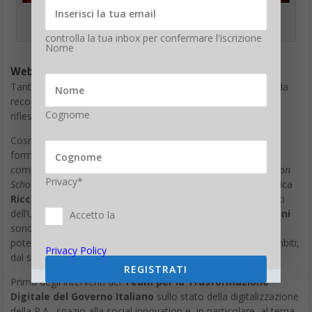
Cosmano Lombardo con Cristina Chiabotto al Web Marketing
Festival 2018
controlla la tua inbox per confermare l'iscrizione
Nome
Web Marketing Festival 2018: gli ospiti
Tante le storie e le idee che hanno animato la 6^ edizione, da
record, di Web Marketing Festival 2018 , regalando spunti di
Cognome
riflessione a tutti i presenti.
Cosmano Lombardo, Chairman dell’evento e ideatore del
format, ha dato il via ai lavori della tre giorni conducendo in
compagnia di Elio diversi panel. Il ricercatore della
NYU Tandon
Privacy*
School of Engineering
Carlos Bautista
, l’esperto in informatica
Riccardo Meggiato
, l’architetto
Maurizio Carta
e i docenti
dell’Università di Bologna
Gabriele Bellani
e
Dario Modenini
Accetto la
sono intervenuti sul palco della Sala Plenaria analizzando le
potenzialità della trasformazione digitale declinate in vari ambiti,
Privacy Policy
dal sociale all’aerospaziale.
REGISTRATI
Prima degli interventi del
Team per la Trasformazione
Digitale del Governo Italiano
sullo stato della digitalizzazione
della P.A., spazio alla social innovation e, in particolare, al tema