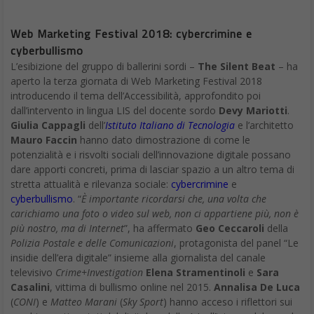
Web Marketing Festival 2018: cybercrimine e
cyberbullismo
L’esibizione del gruppo di ballerini sordi –
The Silent Beat
– ha
aperto la terza giornata di Web Marketing Festival 2018
introducendo il tema dell’Accessibilità, approfondito poi
dall’intervento in lingua LIS del docente sordo
Devy Mariotti
.
Giulia Cappagli
dell’
Istituto Italiano di Tecnologia
e l’architetto
Mauro Faccin
hanno dato dimostrazione di come le
potenzialità e i risvolti sociali dell’innovazione digitale possano
dare apporti concreti, prima di lasciar spazio a un altro tema di
stretta attualità e rilevanza sociale:
cybercrimine
e
cyberbullismo
. “
È importante ricordarsi che, una volta che
carichiamo una foto o video sul web, non ci appartiene più, non è
più nostro, ma di Internet
”, ha affermato
Geo Ceccaroli
della
Polizia Postale e delle Comunicazioni
, protagonista del panel “Le
insidie dell’era digitale” insieme alla giornalista del canale
televisivo
Crime+Investigation
Elena Stramentinoli
e
Sara
Casalini
, vittima di bullismo online nel 2015.
Annalisa De Luca
(
CONI
) e
Matteo Marani
(
Sky Sport
) hanno acceso i riflettori sui