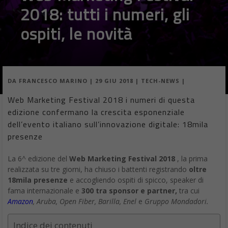
2018: tutti i numeri, gli
ospiti, le novità
DA
FRANCESCO MARINO
|
29 GIU 2018
|
TECH-NEWS
|
Web Marketing Festival 2018 i numeri di questa
edizione confermano la crescita esponenziale
dell’evento italiano sull’innovazione digitale: 18mila
presenze
La 6^ edizione del
Web Marketing Festival 2018
, la prima
realizzata su tre giorni, ha chiuso i battenti registrando
oltre
18mila presenze
e accogliendo ospiti di spicco, speaker di
fama internazionale e
300 tra sponsor e partner,
tra cui
Amazon
, Aruba, Open Fiber, Barilla, Enel
e
Gruppo Mondadori.
Indice dei contenuti