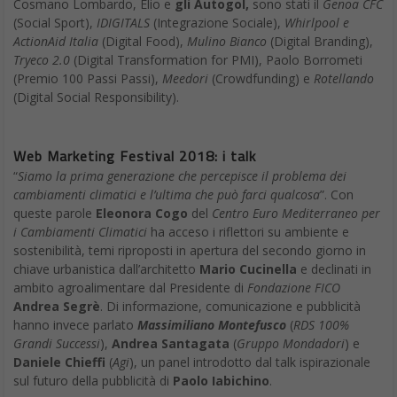
Cosmano Lombardo, Elio e
gli Autogol,
sono stati il
Genoa CFC
(Social Sport),
IDIGITALS
(Integrazione Sociale),
Whirlpool e
ActionAid Italia
(Digital Food),
Mulino Bianco
(Digital Branding),
Tryeco 2.0
(Digital Transformation for PMI), Paolo Borrometi
(Premio 100 Passi Passi),
Meedori
(Crowdfunding) e
Rotellando
(Digital Social Responsibility).
Web Marketing Festival 2018: i talk
“
Siamo la prima generazione che percepisce il problema dei
cambiamenti climatici e l’ultima che può farci qualcosa
”. Con
queste parole
Eleonora Cogo
del
Centro Euro Mediterraneo per
i Cambiamenti Climatici
ha acceso i riflettori su ambiente e
sostenibilità, temi riproposti in apertura del secondo giorno in
chiave urbanistica dall’architetto
Mario Cucinella
e declinati in
ambito agroalimentare dal Presidente di
Fondazione FICO
Andrea Segrè
. Di informazione, comunicazione e pubblicità
hanno invece parlato
Massimiliano Montefusco
(
RDS 100%
Grandi Successi
),
Andrea Santagata
(
Gruppo Mondadori
) e
Daniele Chieffi
(
Agi
), un panel introdotto dal talk ispirazionale
sul futuro della pubblicità di
Paolo Iabichino
.