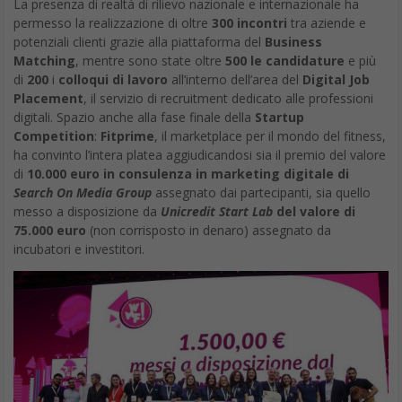
La presenza di realtà di rilievo nazionale e internazionale ha
permesso la realizzazione di oltre
300 incontri
tra aziende e
potenziali clienti grazie alla piattaforma del
Business
Matching
, mentre sono state oltre
500 le candidature
e più
di
200
i
colloqui di lavoro
all’interno dell’area del
Digital Job
Placement
, il servizio di recruitment dedicato alle professioni
digitali. Spazio anche alla fase finale della
Startup
Competition
:
Fitprime
, il marketplace per il mondo del fitness,
ha convinto l’intera platea aggiudicandosi sia il premio del valore
di
10.000 euro in consulenza in marketing digitale di
Search On Media Group
assegnato dai partecipanti, sia quello
messo a disposizione da
Unicredit Start Lab
del valore di
75.000 euro
(non corrisposto in denaro) assegnato da
incubatori e investitori.