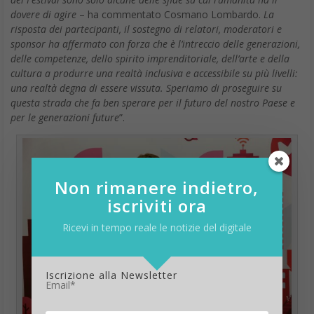
dovere di agire
– ha commentato Cosmano Lombardo.
La
risposta dei partecipanti, il sostegno di relatori, moderatori e
sponsor ha affermato con forza che è l’intreccio delle generazioni,
delle competenze, dello spirito imprenditoriale, dell’arte e della
cultura a produrre una realtà inclusiva e accessibile su più livelli:
una realtà degna di essere vissuta. Speriamo di proseguire su
questa strada che fa ben sperare per il futuro del nostro Paese e
per le generazioni future
”.
Non rimanere indietro,
iscriviti ora
Ricevi in tempo reale le notizie del digitale
Iscrizione alla Newsletter
Email*