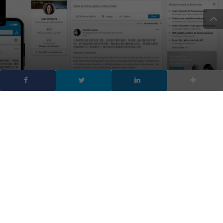
LinkedIn See Translation
ora puoi visualizzare i
post nella tua lingua
DA
FRANCESCO MARINO
|
28 GIU 2018
|
SOCIAL NETWORK
,
TECH-NEWS
|
LinkedIn introduce la nuova funzionalità See
Translation per visualizzare i post nella propria lingua