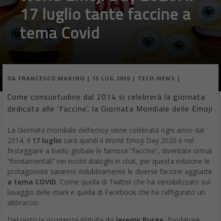
17 luglio tante faccine a
tema Covid
DA
FRANCESCO MARINO
|
15 LUG 2020
|
TECH-NEWS
|
Come consuetudine dal 2014 si celebrerà la giornata
dedicata alle ‘faccine’, la Giornata Mondiale delle Emoji
La Giornata mondiale dell’emoji viene celebrata ogni anno dal
2014. Il
17 luglio
sarà quindi il World Emoji Day 2020 e nel
festeggiare a livello globale le famose “faccine”, diventate ormai
“fondamentali” nei nostri dialoghi in chat, per questa edizione le
protagoniste saranno indubbiamente le diverse faccine aggiunte
a tema COVID
. Come quella di Twitter che ha sensibilizzato sul
lavaggio delle mani e quella di Facebook che ha raffigurato un
abbraccio.
Del resto la ricorrenza istituita da
Jeremy Burge
, fondatore