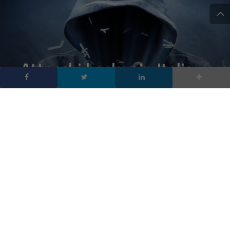
Attacchi hacker in Italia:
cresce l’emergenza sulla
tecnica dell’island
hoopping
DA
FRANCESCO MARINO
|
15 LUG 2020
|
CYBER SECURITY
,
TECH-NEWS
|
Nel nostro Paese quasi una violazione su tre è dovuta
a falle nelle catene di approvvigionamento, e lo smart