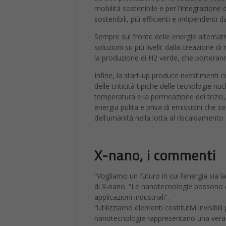
mobilità sostenibile e per l’integrazione d
sostenibili, più efficienti e indipendenti
Sempre sul fronte delle energie alternati
soluzioni su più livelli: dalla creazione d
la produzione di H2 verde, che porteranno
Infine, la start-up produce rivestimenti 
delle criticità tipiche delle tecnologie n
temperatura e la permeazione del trizio
energia pulita e priva di emissioni che 
dell’umanità nella lotta al riscaldamento 
X-nano, i commenti
“Vogliamo un futuro in cui l’energia si
di X-nano. “Le nanotecnologie possono da
applicazioni industriali”.
“Utilizziamo elementi costitutivi invisibili
nanotecnologie rappresentano una vera 
elettrochimica dell’acqua, nuovi percorsi v