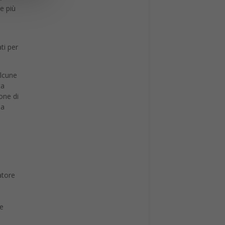
ie più
i
ati per
alcune
ta
one di
ma
atore
le
ture