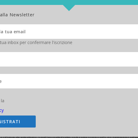
quanto realizzato da X-nano.
 alla Newsletter
 tua inbox per confermare l'iscrizione
Fabio Di Fonzo
 la
cy
GISTRATI
 avanzati per la produzione di batterie, dalla grafite sintetica realizza
te come anodi per le batterie agli ioni di litio, fino a elettrodi nanostru
o redox al vanadio. Questi materiali, tra i più critici per lo sviluppo dell