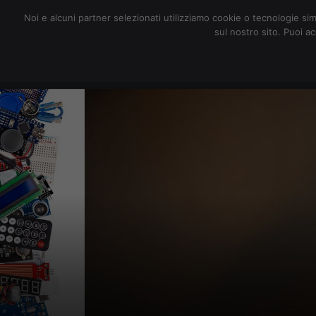
redazione@digitalic.it
Noi e alcuni partner selezionati utilizziamo cookie o tecnologie sim
sul nostro sito. Puoi a
Hardware & Software
D