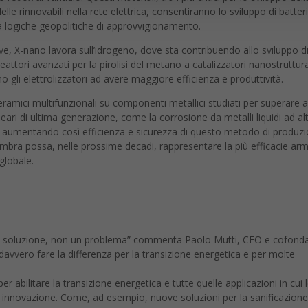
elle rinnovabili nella rete elettrica, consentiranno lo sviluppo di batter
 da logiche geopolitiche di approvvigionamento.
ve, X-nano lavora sull’idrogeno, dove sta contribuendo allo sviluppo d
i reattori avanzati per la pirolisi del metano a catalizzatori nanostruttur
 gli elettrolizzatori ad avere maggiore efficienza e produttività.
ceramici multifunzionali su componenti metallici studiati per superare 
ucleari di ultima generazione, come la corrosione da metalli liquidi ad al
, aumentando così efficienza e sicurezza di questo metodo di produzi
sembra possa, nelle prossime decadi, rappresentare la più efficacie ar
globale.
a la soluzione, non un problema” commenta Paolo Mutti, CEO e cofond
vvero fare la differenza per la transizione energetica e per molte
 per abilitare la transizione energetica e tutte quelle applicazioni in cui 
innovazione. Come, ad esempio, nuove soluzioni per la sanificazione
erso le bioplastiche derivate dai rifiuti, celle solari basate su architet