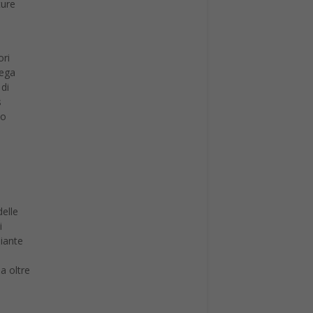
ori
iega
 di
s
lo
delle
i
iante
a oltre