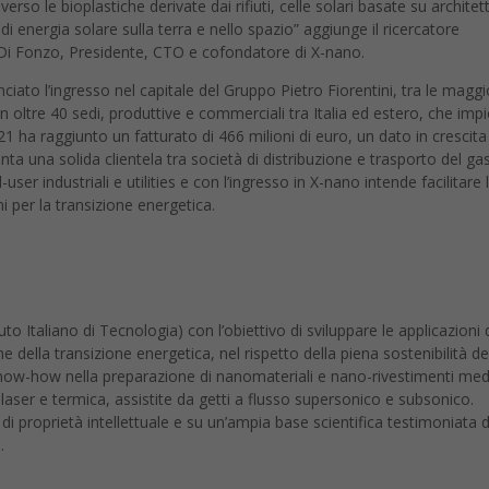
i energia solare sulla terra e nello spazio” aggiunge il ricercatore
io Di Fonzo, Presidente, CTO e cofondatore di X-nano.
ato l’ingresso nel capitale del Gruppo Pietro Fiorentini, tra le maggi
con oltre 40 sedi, produttive e commerciali tra Italia ed estero, che imp
1 ha raggiunto un fatturato di 466 milioni di euro, un dato in crescita
anta una solida clientela tra società di distribuzione e trasporto del ga
er industriali e utilities e con l’ingresso in X-nano intende facilitare 
ni per la transizione energetica.
uto Italiano di Tecnologia) con l’obiettivo di sviluppare le applicazioni 
he della transizione energetica, nel rispetto della piena sostenibilità de
know-how nella preparazione di nanomateriali e nano-rivestimenti med
aser e termica, assistite da getti a flusso supersonico e subsonico.
di proprietà intellettuale e su un’ampia base scientifica testimoniata d
.