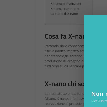
X-nano: le invenzioni
X-nano, i commenti
La storia di X-nano
Cosa fa X-nano
Partendo dalle conoscenze e dall’experti
fisici a ridotto impatto ambientale, X-na
nanotecnologie saranno sempre più alla b
produzione di idrogeno a batterie di nuo
tutti temi su cui la star-up ha già accum
X-nano chi sono i fon
Non r
La neonata azienda, fondata da Fabio Di 
Milano. X-nano, infatti, svilupperà nuovi
Ricevi in t
realizzazione di prototipi pre-commerciali