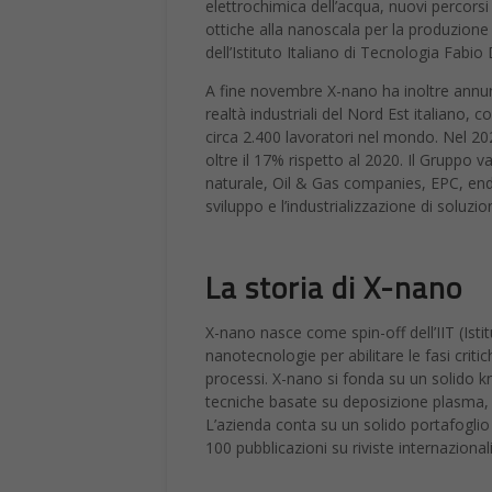
ottiche alla nanoscala per la produzione d
dell’Istituto Italiano di Tecnologia Fab
A fine novembre X-nano ha inoltre annunci
realtà industriali del Nord Est italiano, 
circa 2.400 lavoratori nel mondo. Nel 202
oltre il 17% rispetto al 2020. Il Gruppo v
naturale, Oil & Gas companies, EPC, end-us
sviluppo e l’industrializzazione di soluzio
La storia di X-nano
X-nano nasce come spin-off dell’IIT (Istit
nanotecnologie per abilitare le fasi critic
processi. X-nano si fonda su un solido 
tecniche basate su deposizione plasma, l
L’azienda conta su un solido portafoglio 
100 pubblicazioni su riviste internazionali