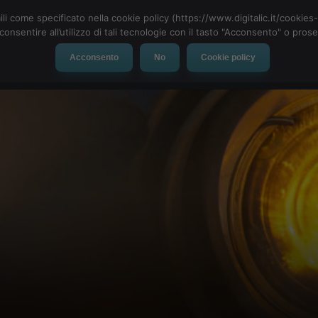
ili come specificato nella cookie policy (https://www.digitalic.it/cookie
cconsentire all’utilizzo di tali tecnologie con il tasto "Acconsento" o pro
Acconsento
No
Cookie policy
evice
Social Network
App
Automotive
Tech-News