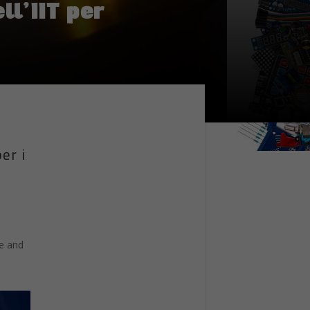
l’IIT per
er i
ce and