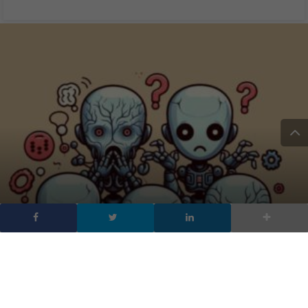
Una semplice domanda
mette in ginocchio le AI
più avanzate