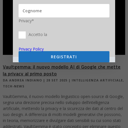
Privacy*
Accetto la
Privacy Policy
REGISTRATI
Vaultgemma: il nuovo modello AI di Google che mette
la privacy al primo posto
DA
ANDREA INDIANO
|
28 SET 2025
|
INTELLIGENZA ARTIFICIALE
,
TECH-NEWS
VaultGemma, il nuovo modello linguistico open-source di Google,
segna una direzione precisa nello sviluppo dell’intelligenza
artificiale, mettendo la privacy e la sicurezza dei dati al centro del
suo design. A differenza di molti modelli generativi che possono,
in teoria, memorizzare e divulgare dati sensibili su cui sono stati
addestrati, VaultGemma è stato concepito per eliminare questo