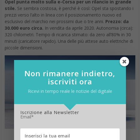
Opel punta molto sulla e-Corsa per un rilancio in grande
stile.
Se sembra costosa, è perché è così: Opel sta spostando i
prezzi verso l’alto in linea con il posizionamento nuovo ed
esclusivo del marchio nei prossimi due o tre anni.
Prezzo: da
30.000 euro circa.
In vendita da aprile 2020. Autonomia (circa):
320 chilometri. Tempo di ricarica stimato: da zero all’80% in 30
minuti (caricatore rapido). Una delle più attese auto elettriche di
piccole dimensioni.
Non rimanere indietro,
iscriviti ora
Ricevi in tempo reale le notizie del digitale
Iscrizione alla Newsletter
Email*