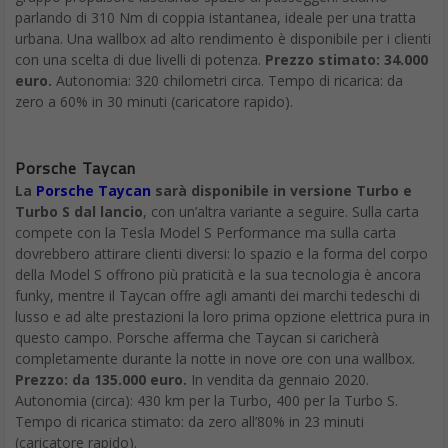
parlando di 310 Nm di coppia istantanea, ideale per una tratta
urbana. Una wallbox ad alto rendimento è disponibile per i clienti
con una scelta di due livelli di potenza.
Prezzo stimato: 34.000
euro.
Autonomia: 320 chilometri circa. Tempo di ricarica: da
zero a 60% in 30 minuti (caricatore rapido).
Porsche Taycan
La
Porsche Taycan
sarà disponibile in versione Turbo e
Turbo S dal lancio
, con un’altra variante a seguire. Sulla carta
compete con la Tesla Model S Performance ma sulla carta
dovrebbero attirare clienti diversi: lo spazio e la forma del corpo
della Model S offrono più praticità e la sua tecnologia è ancora
funky, mentre il Taycan offre agli amanti dei marchi tedeschi di
lusso e ad alte prestazioni la loro prima opzione elettrica pura in
questo campo. Porsche afferma che Taycan si caricherà
completamente durante la notte in nove ore con una wallbox.
Prezzo: da 135.000 euro.
In vendita da gennaio 2020.
Autonomia (circa): 430 km per la Turbo, 400 per la Turbo S.
Tempo di ricarica stimato: da zero all’80% in 23 minuti
(caricatore rapido).