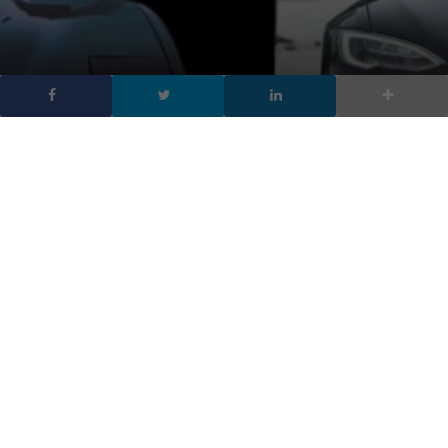
Le Tesla parleranno come
SuperCar, lo svela un
video
DA
FRANCESCO MARINO
|
12 GEN 2020
|
AUTOMOTIVE
|
Le Tesla potranno parlare con il proprietario
esattamente come SuperCar con Michael Knight, lo
dimostra un video postato da Elon Musk
Le auto Tesla paleranno con il conducente, non solo all’interno
dell’abitacolo ma anche fuori,
esattamente come SuperCar,
il telefilm Cult degli anni ’80 con David Hasselhoff.
È stato