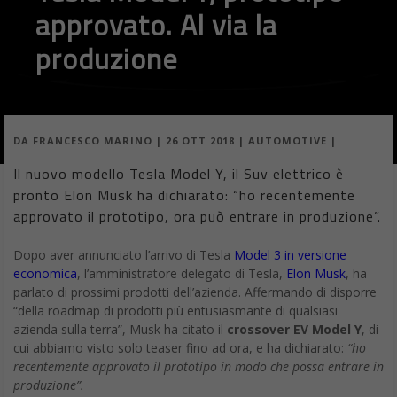
approvato. Al via la
produzione
DA
FRANCESCO MARINO
|
26 OTT 2018
|
AUTOMOTIVE
|
Il nuovo modello Tesla Model Y, il Suv elettrico è
pronto Elon Musk ha dichiarato: “ho recentemente
approvato il prototipo, ora può entrare in produzione”.
Dopo aver annunciato l’arrivo di Tesla
Model 3 in versione
economica
, l’amministratore delegato di Tesla,
Elon Musk
, ha
parlato di prossimi prodotti dell’azienda. Affermando di disporre
“della roadmap di prodotti più entusiasmante di qualsiasi
azienda sulla terra”, Musk ha citato il
crossover EV Model Y
, di
cui abbiamo visto solo teaser fino ad ora, e ha dichiarato:
“ho
recentemente approvato il prototipo in modo che possa entrare in
produzione”.