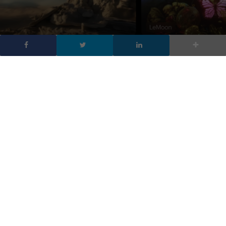
Luma AI rivoluziona la
produzione video con
Dream Machine
DA
FRANCESCO MARINO
|
16 GIU 2024
|
INTELLIGENZA
ARTIFICIALE
,
TECH-NEWS
|
Luma AI presenta Dream Machine, un sistema IA che
trasforma testi in video. Rivolge a professionisti per
innovare la produzione video, sollevando questioni
etiche e legali sull’uso dell’IA.
Luma AI, start-up con base a San Francisco, ha lanciato
Dream