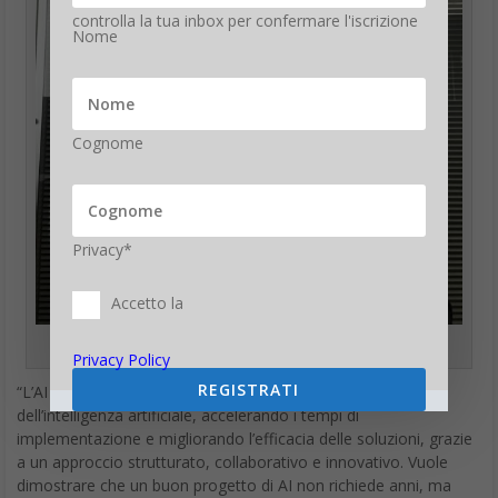
controlla la tua inbox per confermare l'iscrizione
Nome
Cognome
Privacy*
Accetto la
Leonardo Marazzi, BU Manager della divisione Digital di BlueIT
Privacy Policy
REGISTRATI
“L’AI Accelerator di BlueIT si propone di facilitare l’adozione
dell’intelligenza artificiale, accelerando i tempi di
implementazione e migliorando l’efficacia delle soluzioni, grazie
a un approccio strutturato, collaborativo e innovativo. Vuole
dimostrare che un buon progetto di AI non richiede anni, ma