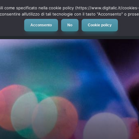
ili come specificato nella cookie policy (https://www.digitalic.it/cookie
cconsentire all’utilizzo di tali tecnologie con il tasto "Acconsento" o pro
Acconsento
No
Cookie policy
evice
Social Network
App
Automotive
Tech-News