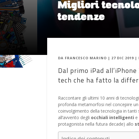
Migliori tecnol
tendenze
DA
FRANCESCO MARINO
|
27 DIC 2019
|
Dal primo iPad all’iPhone
tech che ha fatto la diffe
Raccontare gli ultimi 10 anni di tecnolog
profonda metamorfosi nel concepire un 
coinvolgimento della tecnologia in tanti
all’avvento degli
occhiali intelligenti
e 
protagonista nella futura decade) allo
s
Indice dei contenuti