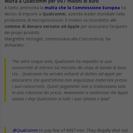
Multa a Qualcomm per 997 milioni di euro
A tanto ammonta la
multa che la Commissione Europea
ha
deciso di imporre a
Qualcomm
, azienda leader mondiale nella
produzione di microprocessori. Il motivo va ricondotto alle
somme di denaro versate ad Apple
per assicurarsi l’acquisto
dei propri prodotti.
Margrethe Vestager, commissaria alla Concorrenza, ha
dichiarato:
“Per oltre cinque anni, Qualcomm ha impedito ai suoi
concorrenti di entrare sul mercato dei chips di banda di base
Lte… Qualcomm ha versato miliardi di dollari ad Apple per
assicurarsi che quest’ultima non acquistasse materiale presso
i suoi concorrenti. Questi pagamenti non si traducevano solo
in una riduzione dei prezzi. Avvenivano a condizione che Apple
usasse i chip Qualcomm in tutti i suoi iphone e Ipad”
.
@Qualcomm
to pay fine of €997 mio. They illegally shut out