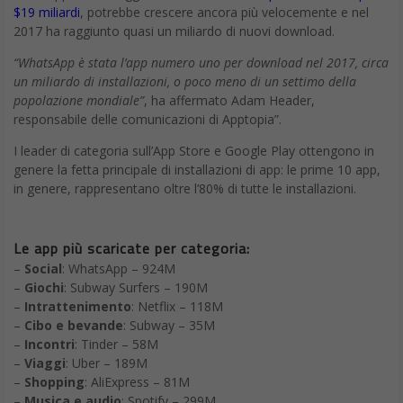
$19 miliardi
, potrebbe crescere ancora più velocemente e nel
2017 ha raggiunto quasi un miliardo di nuovi download.
“WhatsApp è stata l’app numero uno per download nel 2017, circa
un miliardo di installazioni, o poco meno di un settimo della
popolazione mondiale”
, ha affermato Adam Header,
responsabile delle comunicazioni di Apptopia”.
I leader di categoria sull’App Store e Google Play ottengono in
genere la fetta principale di installazioni di app: le prime 10 app,
in genere, rappresentano oltre l’80% di tutte le installazioni.
Le app più scaricate per categoria:
–
Social
: WhatsApp – 924M
–
Giochi
: Subway Surfers – 190M
–
Intrattenimento
: Netflix – 118M
–
Cibo e bevande
: Subway – 35M
–
Incontri
: Tinder – 58M
–
Viaggi
: Uber – 189M
–
Shopping
: AliExpress – 81M
–
Musica e audio
: Spotify – 299M