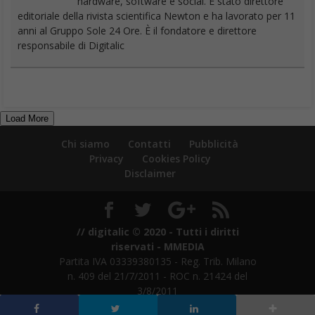
hardware, software e social. È stato direttore
editoriale della rivista scientifica Newton e ha lavorato per 11
anni al Gruppo Sole 24 Ore. È il fondatore e direttore
responsabile di Digitalic
Load More
Chi siamo
Contatti
Pubblicità
Privacy
Cookies Policy
Disclaimer
// digitalic © 2020 - Tutti i diritti
riservati - MMEDIA
Partita IVA 03339380135 - Reg. Trib. Milano
n. 409 del 21/7/2011 - ROC n. 21424 del
3/8/2011