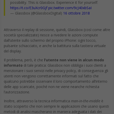
possibility. This is Glassbox. Experience it for yourself:
https://t.co/E3uXcr0Gjf
pic.twitter.com/9cJ40xbSaI
— Glassbox (@GlassboxDigital)
16 ottobre 2018
Attraverso il replay di sessione, quindi, Glassbox (così come altre
società specializzate) riesce a rivedere le azioni compiute
dall’utente sullo schermo del proprio iPhone: ogni tocco,
pulsante schiacciato, e anche la battitura sulla tastiera virtuale
del display.
Il problema, però, è che
l’utente non viene in alcun modo
informato
di tale pratica: Glassbox non obbliga i suoi clienti a
menzionare i suoi servizi nelle privacy policy, di conseguenza gli
utenti non vengono correttamente informati sul fatto che
qualcuno potrebbe osservare il loro comportamento all’interno
delle app scaricate, poiché non ne viene neanche richiesta
l’autorizzazione.
Inoltre, attraverso la tecnica informatica
man-in-the-middle
è
stato scoperto che non sempre le applicazioni che usano questi
metodi di analisi mascherano in maniera adeguata i dati dei