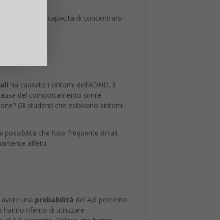
egli impulsi, l’incapacità di concentrarsi
ali
ha causato i sintomi dell’ADHD, il
la causa del comportamento simile
phone? Gli studenti che esibivano sintomi
ossibilità che l’uso frequente di tali
iamente affetti.
to avere una
probabilità
del 4,6 percento
hanno riferito di utilizzare