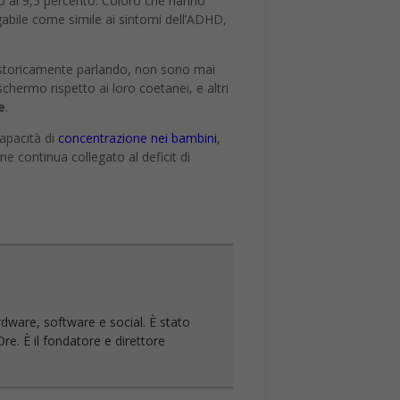
fino al 9,5 percento. Coloro che hanno
gabile come simile ai sintomi dell’ADHD,
 storicamente parlando, non sono mai
schermo rispetto ai loro coetanei, e altri
e
.
capacità di
concentrazione nei bambini
,
e continua collegato al deficit di
rdware, software e social. È stato
re. È il fondatore e direttore