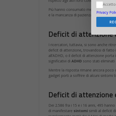
rispetto agli altri loro coetanei.
Accetto
Più hanno consumato media digitali, più i s
Privacy Poli
e la mancanza di pazienza.
RE
Deficit di attenzione 
I ricercatori, tuttavia, si sono anche rit
deficit di attenzione
,
trovandosi di fatto 
all’ADHD, o il deficit di attenzione porta
significativi di
ADHD
sono stati eliminati
Mentre la risposta rimane ancora poco chi
gadget porti a soffrire di alcuni sintomi
Deficit di attenzione 
Dei 2.586 fra i 15 e i 16 anni, 495 hanno
di manifestare
sintomi
simili al deficit