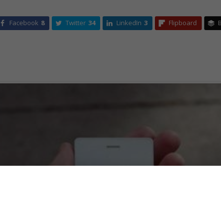
Facebook
8
Twitter
34
LinkedIn
3
Flipboard
B