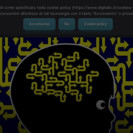
ili come specificato nella cookie policy (https://www.digitalic.it/cookie
cconsentire all’utilizzo di tali tecnologie con il tasto "Acconsento" o pro
Acconsento
No
Cookie policy
evice
Social Network
App
Automotive
Tech-News