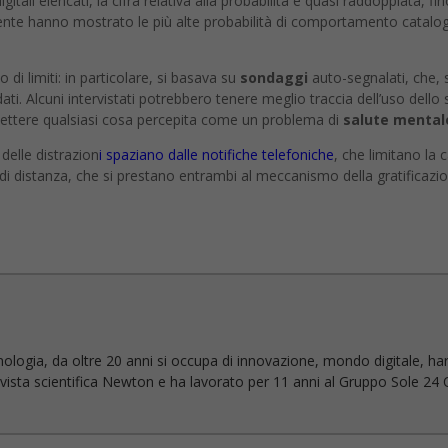
itali elencati, la cifra relativa alla probabilità è quasi raddoppiata, 
mente hanno mostrato le più alte probabilità di comportamento catalo
 di limiti: in particolare, si basava su
sondaggi
auto-segnalati, che,
ti. Alcuni intervistati potrebbero tenere meglio traccia dell’uso dello 
ettere qualsiasi cosa percepita come un problema di
salute mental
 delle distrazion
i spaziano dalle notifiche telefoniche
, che limitano la 
 di distanza, che si prestano entrambi al meccanismo della gratificazion
nologia, da oltre 20 anni si occupa di innovazione, mondo digitale, ha
 rivista scientifica Newton e ha lavorato per 11 anni al Gruppo Sole 24 O