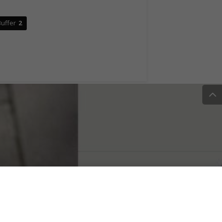
uffer
2