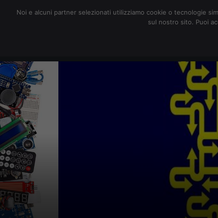
redazione@digitalic.it
Noi e alcuni partner selezionati utilizziamo cookie o tecnologie sim
sul nostro sito. Puoi a
Hardware & Software
D