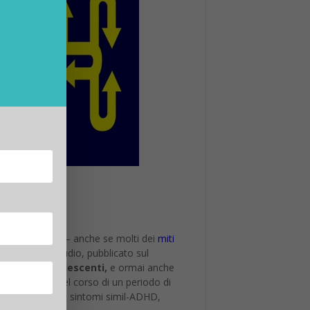
 loro benessere – anche se molti dei
miti
ra un ultimo studio, pubblicato sul
ADHD
) agli
adolescenti,
e ormai anche
tati studiati nel corso di un periodo di
e affetti da forti sintomi simil-ADHD,