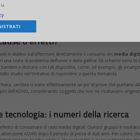
 la
intomi da deficit di attenzione sono risultati prevalenti: il controllo d
cy
GISTRATI
cause o effetti?
rovati in dubbio sull’affermare direttamente il consumo dei
media digit
in una sorta di problema dell’uovo e della gallina. Gli schermi sono 
 i bambini a distrarsi con tali dispositivi, come, ad esempio, gli smart
 dallo studio nel tentativo di rispondere a questa domanda.
ara, sembra ci siano effettivamente un po’ di prove che puntano alla p
 tipici dell’ADHD, considerando soggetti che non ne risultavano originar
e tecnologia: i numeri della ricerca
 riferito di consumare di rado media digitali. Questo gruppo è risulta
 di attenzione ADHD dopo il periodo di prova di due anni. Per coloro che 