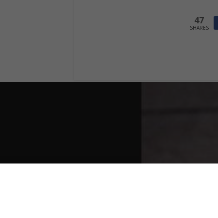
47
SHARES